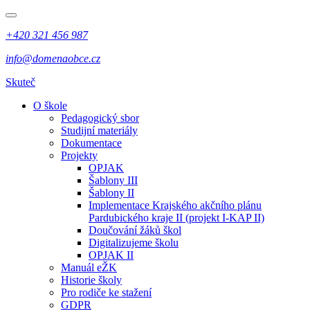
+420 321 456 987
info@domenaobce.cz
Skuteč
O škole
Pedagogický sbor
Studijní materiály
Dokumentace
Projekty
OPJAK
Šablony III
Šablony II
Implementace Krajského akčního plánu
Pardubického kraje II (projekt I-KAP II)
Doučování žáků škol
Digitalizujeme školu
OPJAK II
Manuál eŽK
Historie školy
Pro rodiče ke stažení
GDPR