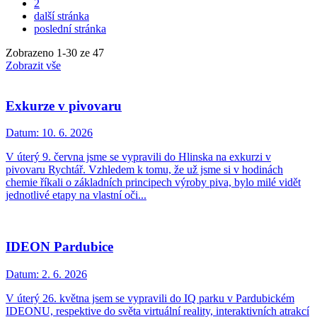
2
další stránka
poslední stránka
Zobrazeno
1
-
30
ze 47
Zobrazit vše
Exkurze v pivovaru
Datum:
10. 6. 2026
V úterý 9. června jsme se vypravili do Hlinska na exkurzi v
pivovaru Rychtář. Vzhledem k tomu, že už jsme si v hodinách
chemie říkali o základních principech výroby piva, bylo milé vidět
jednotlivé etapy na vlastní oči...
IDEON Pardubice
Datum:
2. 6. 2026
V úterý 26. května jsem se vypravili do IQ parku v Pardubickém
IDEONU, respektive do světa virtuální reality, interaktivních atrakcí