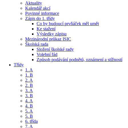
Aktuality
Kalendář akcí
Povinné informace
Zápis do 1. třídy
Co by budoucí prvňáček měl umět
Ke stažení
Výsledky zápisu
Mezinárodní průkaz ISIC
Školská rada
Složení školské rady
Volební řád
Způsob podávání podnětů, oznámení a stížností
Třídy
1. A
1. B
2. A
2. B
3. A
3. B
4. A
4. B
5. A
5. B
6. třída
7. A