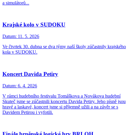
a simulátorů...
Krajské kolo v SUDOKU
Datum:
11. 5. 2026
Ve čtvrtek 30. dubna se dva týmy naší školy zúčastnily krajského
kola v SUDOKU.
Koncert Davida Petiry
Datum:
6. 4. 2026
V rámci hudebního festivalu Tomáškova a Novákova hudební
Skuteč jsme se zúčastnili koncertu Davida Petiry. Jeho písně jsou
hravé a laskavé, koncert jsme si příjemně užili a na závěr se s
Davidem Petirou i vyfotili.
Finále brněnské logické hry BRLOH