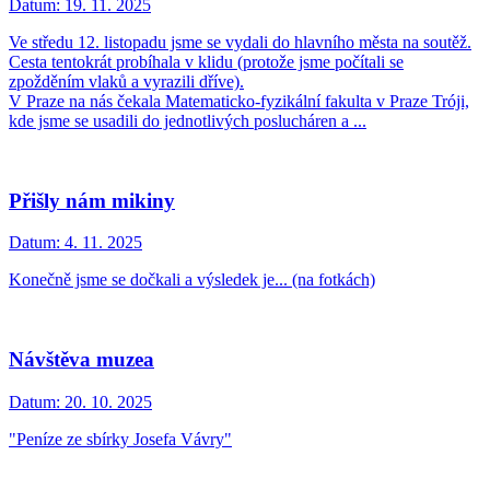
Datum:
19. 11. 2025
Ve středu 12. listopadu jsme se vydali do hlavního města na soutěž.
Cesta tentokrát probíhala v klidu (protože jsme počítali se
zpožděním vlaků a vyrazili dříve).
V Praze na nás čekala Matematicko-fyzikální fakulta v Praze Tróji,
kde jsme se usadili do jednotlivých poslucháren a ...
Přišly nám mikiny
Datum:
4. 11. 2025
Konečně jsme se dočkali a výsledek je... (na fotkách)
Návštěva muzea
Datum:
20. 10. 2025
"Peníze ze sbírky Josefa Vávry"