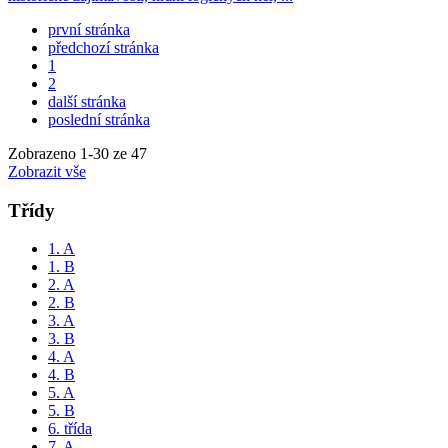
první stránka
předchozí stránka
1
2
další stránka
poslední stránka
Zobrazeno
1
-
30
ze 47
Zobrazit vše
Třídy
1. A
1. B
2. A
2. B
3. A
3. B
4. A
4. B
5. A
5. B
6. třída
7. A