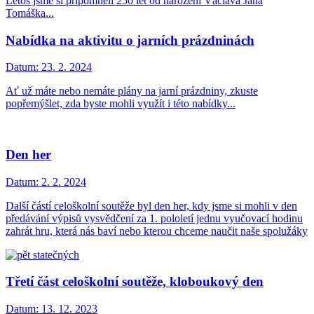
Letos jsme si připomněli 250 let od narození Václava Jana
Tomáška...
Nabídka na aktivitu o jarních prázdninách
Datum:
23. 2. 2024
Ať už máte nebo nemáte plány na jarní prázdniny, zkuste
popřemýšlet, zda byste mohli využít i této nabídky...
Den her
Datum:
2. 2. 2024
Další částí celoškolní soutěže byl den her, kdy jsme si mohli v den
předávání výpisů vysvědčení za 1. pololetí jednu vyučovací hodinu
zahrát hru, která nás baví nebo kterou chceme naučit naše spolužáky
Třetí část celoškolní soutěže, kloboukový den
Datum:
13. 12. 2023