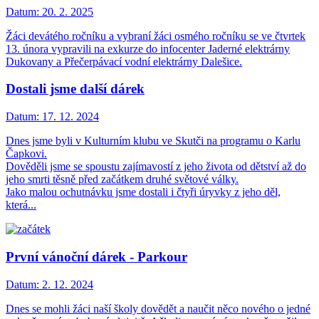
Datum:
20. 2. 2025
Žáci devátého ročníku a vybraní žáci osmého ročníku se ve čtvrtek
13. února vypravili na exkurze do infocenter Jaderné elektrárny
Dukovany a Přečerpávací vodní elektrárny Dalešice.
Dostali jsme další dárek
Datum:
17. 12. 2024
Dnes jsme byli v Kulturním klubu ve Skutči na programu o Karlu
Čapkovi.
Dověděli jsme se spoustu zajímavostí z jeho života od dětství až do
jeho smrti těsně před začátkem druhé světové války.
Jako malou ochutnávku jsme dostali i čtyři úryvky z jeho děl,
která...
První vánoční dárek - Parkour
Datum:
2. 12. 2024
Dnes se mohli žáci naší školy dovědět a naučit něco nového o jedné