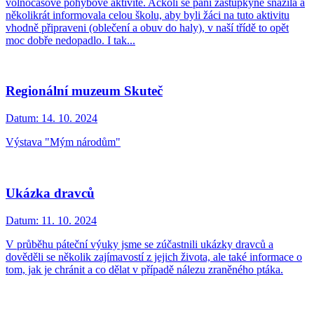
volnočasové pohybové aktivitě. Ačkoli se paní zástupkyně snažila a
několikrát informovala celou školu, aby byli žáci na tuto aktivitu
vhodně připraveni (oblečení a obuv do haly), v naší třídě to opět
moc dobře nedopadlo. I tak...
Regionální muzeum Skuteč
Datum:
14. 10. 2024
Výstava "Mým národům"
Ukázka dravců
Datum:
11. 10. 2024
V průběhu páteční výuky jsme se zúčastnili ukázky dravců a
dověděli se několik zajímavostí z jejich života, ale také informace o
tom, jak je chránit a co dělat v případě nálezu zraněného ptáka.