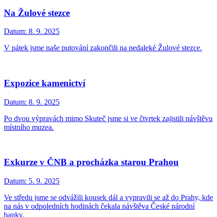
Na Žulové stezce
Datum:
8. 9. 2025
V pátek jsme naše putování zakončili na nedaleké Žulové stezce.
Expozice kamenictví
Datum:
8. 9. 2025
Po dvou výpravách mimo Skuteč jsme si ve čtvrtek zajistili návštěvu
místního muzea.
Exkurze v ČNB a procházka starou Prahou
Datum:
5. 9. 2025
Ve středu jsme se odvážili kousek dál a vypravili se až do Prahy, kde
na nás v odpoledních hodinách čekala návštěva České národní
banky.