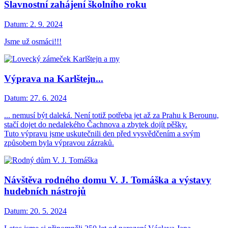
Slavnostní zahájení školního roku
Datum:
2. 9. 2024
Jsme už osmáci!!!
Výprava na Karlštejn...
Datum:
27. 6. 2024
... nemusí být daleká. Není totiž potřeba jet až za Prahu k Berounu,
stačí dojet do nedalekého Čachnova a zbytek dojít pěšky.
Tuto výpravu jsme uskutečnili den před vysvědčením a svým
způsobem byla výpravou zázraků.
Návštěva rodného domu V. J. Tomáška a výstavy
hudebních nástrojů
Datum:
20. 5. 2024