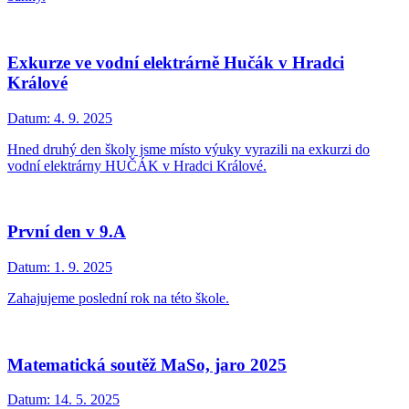
Exkurze ve vodní elektrárně Hučák v Hradci
Králové
Datum:
4. 9. 2025
Hned druhý den školy jsme místo výuky vyrazili na exkurzi do
vodní elektrárny HUČÁK v Hradci Králové.
První den v 9.A
Datum:
1. 9. 2025
Zahajujeme poslední rok na této škole.
Matematická soutěž MaSo, jaro 2025
Datum:
14. 5. 2025