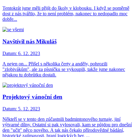
Tentokrát jsme měli přijít do školy v klobouku. I když se poměrně
dost z nás tvářilo, že to není problém, nakonec to nedopadlo moc
dobře...
Navštívil nás Mikuláš
Datum:
6. 12. 2023
A nejen on... Přišel s několika čerty a anděly, pohrozili
"zlobivákům", ale za písničku se vykoupili, takže jsme nakonec
nějakou tu dobrůtku dostali.
Projektový vánoční den
Datum:
5. 12. 2023
Někteří se v tento den zúčastnili badmintonového turnaje, jiní
výtvarné dílny. Ostatní si pak vylosovali, kam se půjdou pro dnešní
den "učit" něco nového. A tak nás čekalo přírodovědné bádání,
historické zajímavosti, hraní logických her, ...