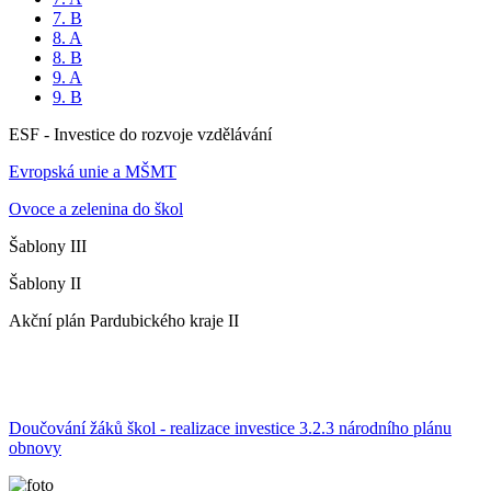
7. B
8. A
8. B
9. A
9. B
ESF - Investice do rozvoje vzdělávání
Evropská unie a MŠMT
Ovoce a zelenina do škol
Šablony III
Šablony II
Akční plán Pardubického kraje II
Doučování žáků škol - realizace investice 3.2.3 národního plánu
obnovy