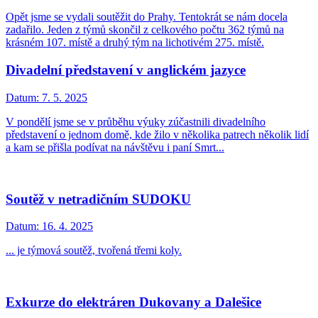
Opět jsme se vydali soutěžit do Prahy. Tentokrát se nám docela
zadařilo. Jeden z týmů skončil z celkového počtu 362 týmů na
krásném 107. místě a druhý tým na lichotivém 275. místě.
Divadelní představení v anglickém jazyce
Datum:
7. 5. 2025
V pondělí jsme se v průběhu výuky zúčastnili divadelního
představení o jednom domě, kde žilo v několika patrech několik lidí
a kam se přišla podívat na návštěvu i paní Smrt...
Soutěž v netradičním SUDOKU
Datum:
16. 4. 2025
... je týmová soutěž, tvořená třemi koly.
Exkurze do elektráren Dukovany a Dalešice