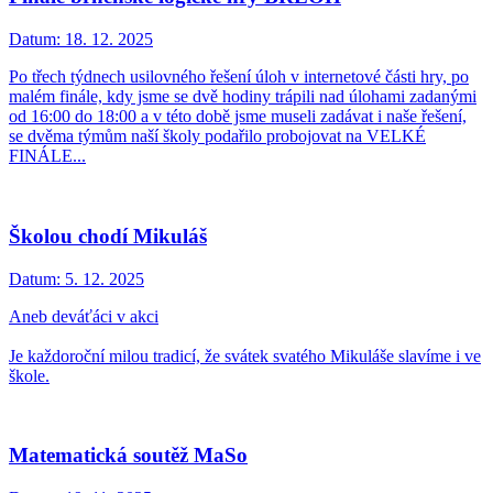
Datum:
18. 12. 2025
Po třech týdnech usilovného řešení úloh v internetové části hry, po
malém finále, kdy jsme se dvě hodiny trápili nad úlohami zadanými
od 16:00 do 18:00 a v této době jsme museli zadávat i naše řešení,
se dvěma týmům naší školy podařilo probojovat na VELKÉ
FINÁLE...
Školou chodí Mikuláš
Datum:
5. 12. 2025
Aneb deváťáci v akci
Je každoroční milou tradicí, že svátek svatého Mikuláše slavíme i ve
škole.
Matematická soutěž MaSo