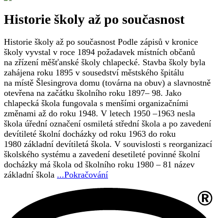
Historie školy až po současnost
Historie školy až po současnost Podle zápisů v kronice
školy vyvstal v roce 1894 požadavek místních občanů
na zřízení měšťanské školy chlapecké. Stavba školy byla
zahájena roku 1895 v sousedství městského špitálu
na místě Šlesingrova domu (továrna na obuv) a slavnostně
otevřena na začátku školního roku 1897– 98. Jako
chlapecká škola fungovala s menšími organizačními
změnami až do roku 1948. V letech 1950 –1963 nesla
škola úřední označení osmiletá střední škola a po zavedení
devítileté školní docházky od roku 1963 do roku
1980 základní devítiletá škola. V souvislosti s reorganizací
školského systému a zavedení desetileté povinné školní
docházky má škola od školního roku 1980 – 81 název
základní škola
...Pokračování