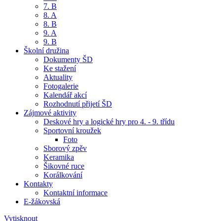
7. B
8. A
8. B
9. A
9. B
Školní družina
Dokumenty ŠD
Ke stažení
Aktuality
Fotogalerie
Kalendář akcí
Rozhodnutí přijetí ŠD
Zájmové aktivity
Deskové hry a logické hry pro 4. - 9. třídu
Sportovní kroužek
Foto
Sborový zpěv
Keramika
Šikovné ruce
Korálkování
Kontakty
Kontaktní informace
E-žákovská
Vytisknout