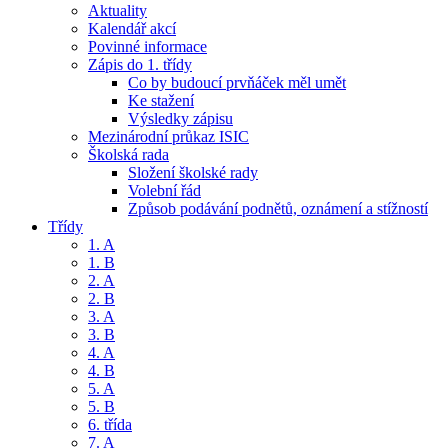
Aktuality
Kalendář akcí
Povinné informace
Zápis do 1. třídy
Co by budoucí prvňáček měl umět
Ke stažení
Výsledky zápisu
Mezinárodní průkaz ISIC
Školská rada
Složení školské rady
Volební řád
Způsob podávání podnětů, oznámení a stížností
Třídy
1. A
1. B
2. A
2. B
3. A
3. B
4. A
4. B
5. A
5. B
6. třída
7. A