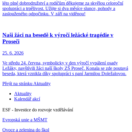
léto plné dobrodružství a rodičům děkujeme za skvělou celoroční
spolupráci a trpělivost. Užijte si dva měsíce slunce, pohody a
zaslouženého odpočinku. V září na viděnou!
Naši žáci na besedě k výročí ležácké tragédie v
Proseči
25. 6.
2026
Ve středu 24. června, symbolicky v den výročí vypálení osady
Ležáky, navštívili žáci naší školy ZŠ Proseč. Konala se zde poutavá
beseda, která vznikla díky spolupráci s paní Jarmilou Doležalovou.
Přejít na stránku Aktuality
Aktuality
Kalendář akcí
ESF - Investice do rozvoje vzdělávání
Evropská unie a MŠMT
Ovoce a zelenina do škol