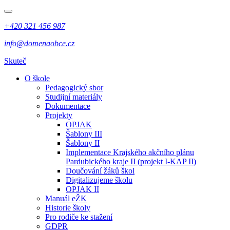
+420 321 456 987
info@domenaobce.cz
Skuteč
O škole
Pedagogický sbor
Studijní materiály
Dokumentace
Projekty
OPJAK
Šablony III
Šablony II
Implementace Krajského akčního plánu
Pardubického kraje II (projekt I-KAP II)
Doučování žáků škol
Digitalizujeme školu
OPJAK II
Manuál eŽK
Historie školy
Pro rodiče ke stažení
GDPR