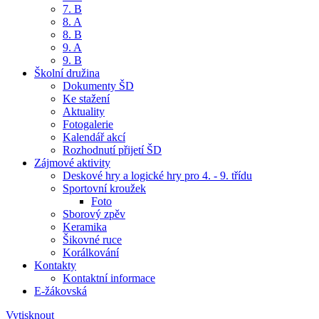
7. B
8. A
8. B
9. A
9. B
Školní družina
Dokumenty ŠD
Ke stažení
Aktuality
Fotogalerie
Kalendář akcí
Rozhodnutí přijetí ŠD
Zájmové aktivity
Deskové hry a logické hry pro 4. - 9. třídu
Sportovní kroužek
Foto
Sborový zpěv
Keramika
Šikovné ruce
Korálkování
Kontakty
Kontaktní informace
E-žákovská
Vytisknout