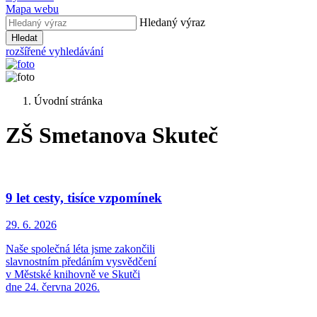
Mapa webu
Hledaný výraz
Hledat
rozšířené vyhledávání
Úvodní stránka
ZŠ Smetanova Skuteč
9 let cesty, tisíce vzpomínek
29. 6.
2026
Naše společná léta jsme zakončili
slavnostním předáním vysvědčení
v Městské knihovně ve Skutči
dne 24. června 2026.