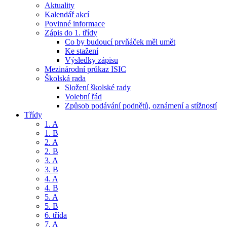
Aktuality
Kalendář akcí
Povinné informace
Zápis do 1. třídy
Co by budoucí prvňáček měl umět
Ke stažení
Výsledky zápisu
Mezinárodní průkaz ISIC
Školská rada
Složení školské rady
Volební řád
Způsob podávání podnětů, oznámení a stížností
Třídy
1. A
1. B
2. A
2. B
3. A
3. B
4. A
4. B
5. A
5. B
6. třída
7. A