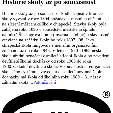
Historie školy až po současnost
Historie školy až po současnost Podle zápisů v kronice
školy vyvstal v roce 1894 požadavek místních občanů
na zřízení měšťanské školy chlapecké. Stavba školy byla
zahájena roku 1895 v sousedství městského špitálu
na místě Šlesingrova domu (továrna na obuv) a slavnostně
otevřena na začátku školního roku 1897– 98. Jako
chlapecká škola fungovala s menšími organizačními
změnami až do roku 1948. V letech 1950 –1963 nesla
škola úřední označení osmiletá střední škola a po zavedení
devítileté školní docházky od roku 1963 do roku
1980 základní devítiletá škola. V souvislosti s reorganizací
školského systému a zavedení desetileté povinné školní
docházky má škola od školního roku 1980 – 81 název
základní škola
...Pokračování