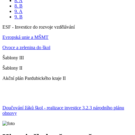
8. A
8. B
9. A
9. B
ESF - Investice do rozvoje vzdělávání
Evropská unie a MŠMT
Ovoce a zelenina do škol
Šablony III
Šablony II
Akční plán Pardubického kraje II
Doučování žáků škol - realizace investice 3.2.3 národního plánu
obnovy