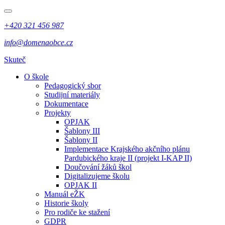
+420 321 456 987
info@domenaobce.cz
Skuteč
O škole
Pedagogický sbor
Studijní materiály
Dokumentace
Projekty
OPJAK
Šablony III
Šablony II
Implementace Krajského akčního plánu
Pardubického kraje II (projekt I-KAP II)
Doučování žáků škol
Digitalizujeme školu
OPJAK II
Manuál eŽK
Historie školy
Pro rodiče ke stažení
GDPR