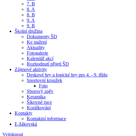
7. B
8. A
8. B
9. A
9. B
Školní družina
Dokumenty ŠD
Ke stažení
Aktuality
Fotogalerie
Kalendář akcí
Rozhodnutí přijetí ŠD
Zájmové aktivity
Deskové hry a logické hry pro 4. - 9. třídu
Sportovní kroužek
Foto
Sborový zpěv
Keramika
Šikovné ruce
Korálkování
Kontakty
Kontaktní informace
E-žákovská
Vytisknout