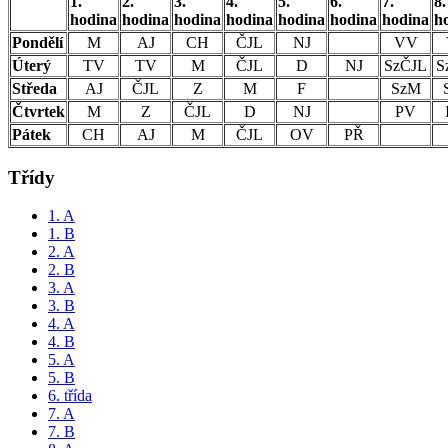
1.
2.
3.
4.
5.
6.
7.
8.
hodina
hodina
hodina
hodina
hodina
hodina
hodina
h
Pondělí
M
AJ
CH
ČJL
NJ
VV
Úterý
TV
TV
M
ČJL
D
NJ
SzČJL
S
Středa
AJ
ČJL
Z
M
F
SzM
Čtvrtek
M
Z
ČJL
D
NJ
PV
Pátek
CH
AJ
M
ČJL
OV
PŘ
Třídy
1. A
1. B
2. A
2. B
3. A
3. B
4. A
4. B
5. A
5. B
6. třída
7. A
7. B