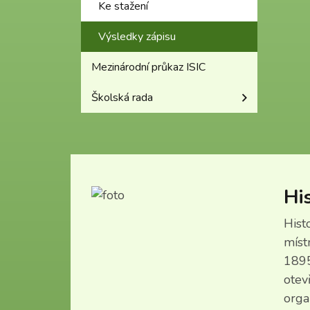
Ke stažení
Výsledky zápisu
Mezinárodní průkaz ISIC
Školská rada
Hi
Hist
míst
1895
otev
orga