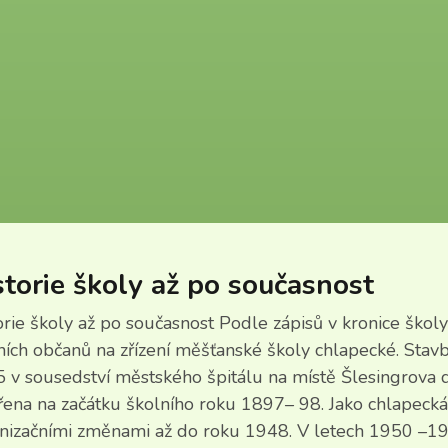
storie školy až po současnost
orie školy až po současnost Podle zápisů v kronice škol
ních občanů na zřízení měšťanské školy chlapecké. Stav
 v sousedství městského špitálu na místě Šlesingrova 
řena na začátku školního roku 1897– 98. Jako chlapeck
nizačními změnami až do roku 1948. V letech 1950 –19