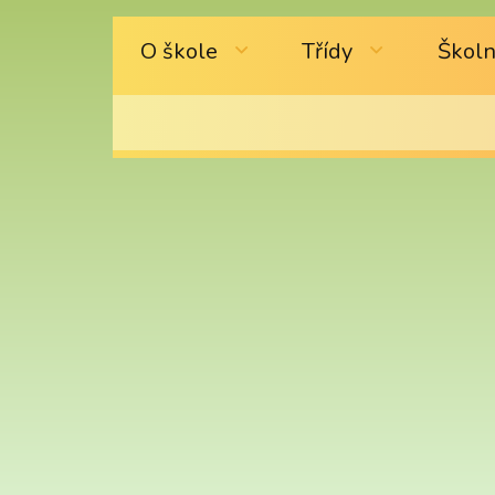
O škole
Třídy
Školn