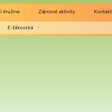
í družina
Zájmové aktivity
Kontakt
E-žákovská