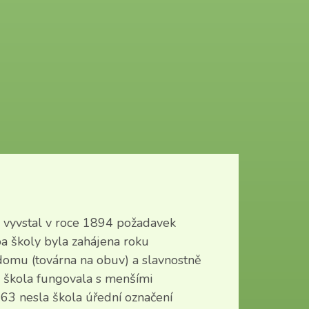
y vyvstal v roce 1894 požadavek
ba školy byla zahájena roku
domu (továrna na obuv) a slavnostně
á škola fungovala s menšími
63 nesla škola úřední označení