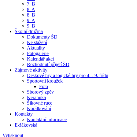
7. B
8. A
8. B
9. A
9. B
Školní družina
Dokumenty ŠD
Ke stažení
Aktuality
Fotogalerie
Kalendář akcí
Rozhodnutí přijetí ŠD
Zájmové aktivity
Deskové hry a logické hry pro 4. - 9. třídu
Sportovní kroužek
Foto
Sborový zpěv
Keramika
Šikovné ruce
Korálkování
Kontakty
Kontaktní informace
E-žákovská
Vytisknout