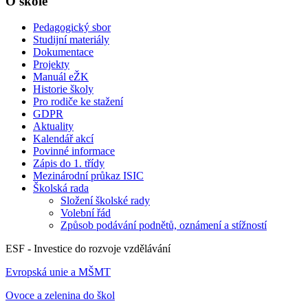
O škole
Pedagogický sbor
Studijní materiály
Dokumentace
Projekty
Manuál eŽK
Historie školy
Pro rodiče ke stažení
GDPR
Aktuality
Kalendář akcí
Povinné informace
Zápis do 1. třídy
Mezinárodní průkaz ISIC
Školská rada
Složení školské rady
Volební řád
Způsob podávání podnětů, oznámení a stížností
ESF - Investice do rozvoje vzdělávání
Evropská unie a MŠMT
Ovoce a zelenina do škol