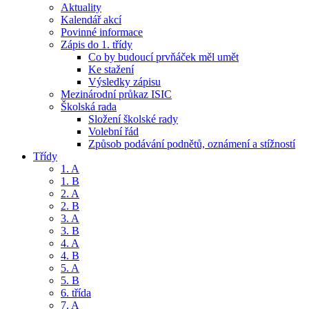
Aktuality
Kalendář akcí
Povinné informace
Zápis do 1. třídy
Co by budoucí prvňáček měl umět
Ke stažení
Výsledky zápisu
Mezinárodní průkaz ISIC
Školská rada
Složení školské rady
Volební řád
Způsob podávání podnětů, oznámení a stížností
Třídy
1. A
1. B
2. A
2. B
3. A
3. B
4. A
4. B
5. A
5. B
6. třída
7. A