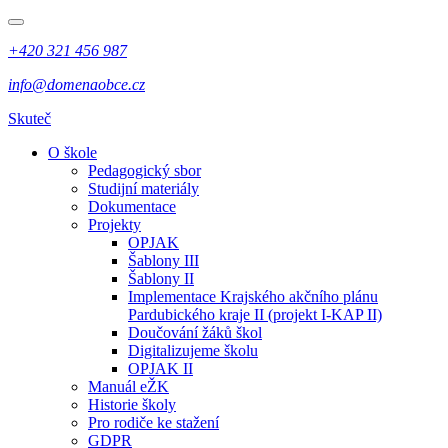
+420 321 456 987
info@domenaobce.cz
Skuteč
O škole
Pedagogický sbor
Studijní materiály
Dokumentace
Projekty
OPJAK
Šablony III
Šablony II
Implementace Krajského akčního plánu
Pardubického kraje II (projekt I-KAP II)
Doučování žáků škol
Digitalizujeme školu
OPJAK II
Manuál eŽK
Historie školy
Pro rodiče ke stažení
GDPR