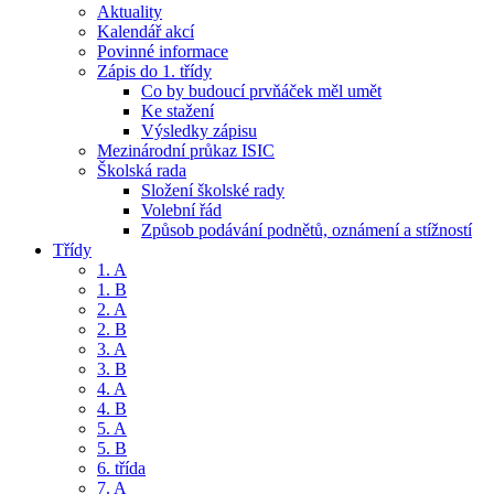
Aktuality
Kalendář akcí
Povinné informace
Zápis do 1. třídy
Co by budoucí prvňáček měl umět
Ke stažení
Výsledky zápisu
Mezinárodní průkaz ISIC
Školská rada
Složení školské rady
Volební řád
Způsob podávání podnětů, oznámení a stížností
Třídy
1. A
1. B
2. A
2. B
3. A
3. B
4. A
4. B
5. A
5. B
6. třída
7. A