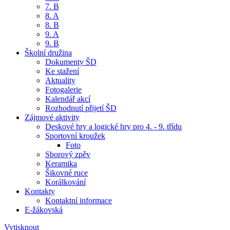
7. B
8. A
8. B
9. A
9. B
Školní družina
Dokumenty ŠD
Ke stažení
Aktuality
Fotogalerie
Kalendář akcí
Rozhodnutí přijetí ŠD
Zájmové aktivity
Deskové hry a logické hry pro 4. - 9. třídu
Sportovní kroužek
Foto
Sborový zpěv
Keramika
Šikovné ruce
Korálkování
Kontakty
Kontaktní informace
E-žákovská
Vytisknout