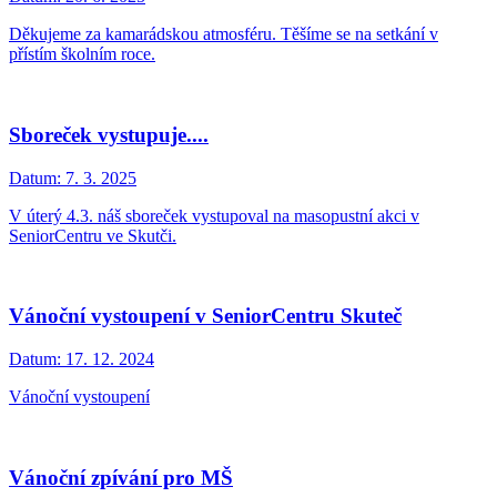
Děkujeme za kamarádskou atmosféru. Těšíme se na setkání v
přístím školním roce.
Sboreček vystupuje....
Datum:
7. 3. 2025
V úterý 4.3. náš sboreček vystupoval na masopustní akci v
SeniorCentru ve Skutči.
Vánoční vystoupení v SeniorCentru Skuteč
Datum:
17. 12. 2024
Vánoční vystoupení
Vánoční zpívání pro MŠ