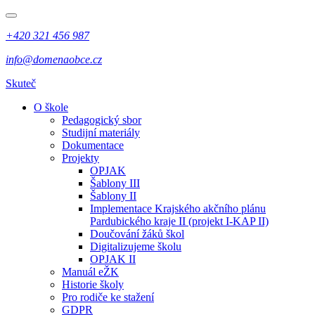
+420 321 456 987
info@domenaobce.cz
Skuteč
O škole
Pedagogický sbor
Studijní materiály
Dokumentace
Projekty
OPJAK
Šablony III
Šablony II
Implementace Krajského akčního plánu
Pardubického kraje II (projekt I-KAP II)
Doučování žáků škol
Digitalizujeme školu
OPJAK II
Manuál eŽK
Historie školy
Pro rodiče ke stažení
GDPR