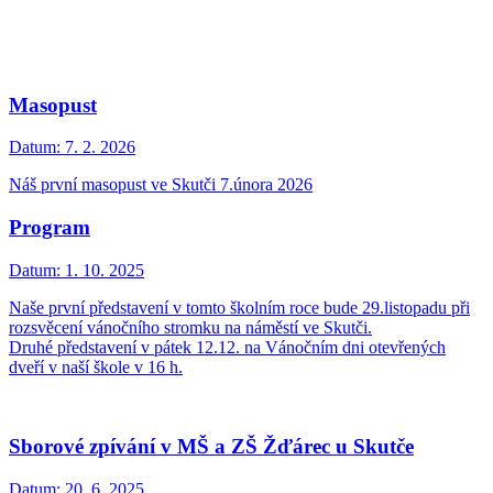
Masopust
Datum:
7. 2. 2026
Náš první masopust ve Skutči 7.února 2026
Program
Datum:
1. 10. 2025
Naše první představení v tomto školním roce bude 29.listopadu při
rozsvěcení vánočního stromku na náměstí ve Skutči.
Druhé představení v pátek 12.12. na Vánočním dni otevřených
dveří v naší škole v 16 h.
Sborové zpívání v MŠ a ZŠ Žďárec u Skutče
Datum:
20. 6. 2025