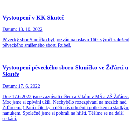
Vystoupení v KK Skuteč
Datum:
13. 10. 2022
Pěvecký sbor Sluníčko byl pozván na oslavu 160. výročí založení
pěveckého smíšeného sboru Rubeš.
Vystoupení pěveckého sboru Sluníčko ve Žďárci u
Skutče
Datum:
17. 6. 2022
Dne 17.6.2022 jsme zazpívali dětem a žákům v MŠ a ZŠ Žďárec.
Moc jsme si zpívání užili. Nechybělo rozezpívání na mezích nad
Žďárcem.:) Paní učitelky a děti nás odměnili potleskem a sladkým
nanukem. Společně jsme si pohráli na hřišti. Těšíme se na další
setkání.