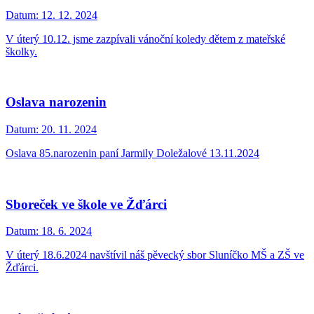
Datum:
12. 12. 2024
V úterý 10.12. jsme zazpívali vánoční koledy dětem z mateřské
školky.
Oslava narozenin
Datum:
20. 11. 2024
Oslava 85.narozenin paní Jarmily Doležalové 13.11.2024
Sboreček ve škole ve Žďárci
Datum:
18. 6. 2024
V úterý 18.6.2024 navštívil náš pěvecký sbor Sluníčko MŠ a ZŠ ve
Žďárci.