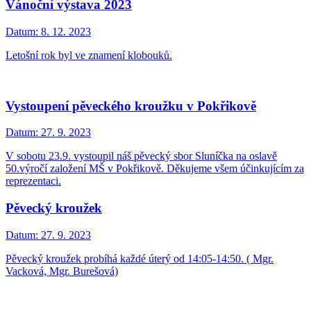
Vánoční výstava 2023
Datum:
8. 12. 2023
Letošní rok byl ve znamení klobouků.
Vystoupení pěveckého kroužku v Pokřikově
Datum:
27. 9. 2023
V sobotu 23.9. vystoupil náš pěvecký sbor Sluníčka na oslavě
50.výročí založení MŠ v Pokřikově. Děkujeme všem účinkujícím za
reprezentaci.
Pěvecký kroužek
Datum:
27. 9. 2023
Pěvecký kroužek probíhá každé úterý od 14:05-14:50. ( Mgr.
Vacková, Mgr. Burešová)