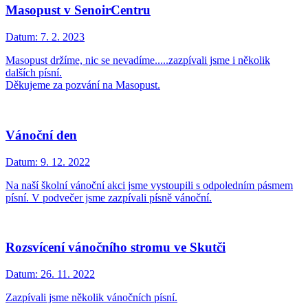
Masopust v SenoirCentru
Datum:
7. 2. 2023
Masopust držíme, nic se nevadíme.....zazpívali jsme i několik
dalších písní.
Děkujeme za pozvání na Masopust.
Vánoční den
Datum:
9. 12. 2022
Na naší školní vánoční akci jsme vystoupili s odpoledním pásmem
písní. V podvečer jsme zazpívali písně vánoční.
Rozsvícení vánočního stromu ve Skutči
Datum:
26. 11. 2022
Zazpívali jsme několik vánočních písní.