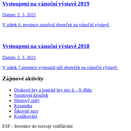
Vystoupení na vánoční výstavě 2019
Datum:
2. 3. 2021
V pátek 6. prosince zazpíval sboreček na vánoční výstavě.
Vystoupení na vánoční výstavě 2018
Datum:
2. 3. 2021
V pátek 7.prosince vystoupil náš sboreček na vánoční výstavě.
Zájmové aktivity
Deskové hry a logické hry pro 4. - 9. třídu
Sportovní kroužek
Sborový zpěv
Keramika
Šikovné ruce
Korálkování
ESF - Investice do rozvoje vzdělávání