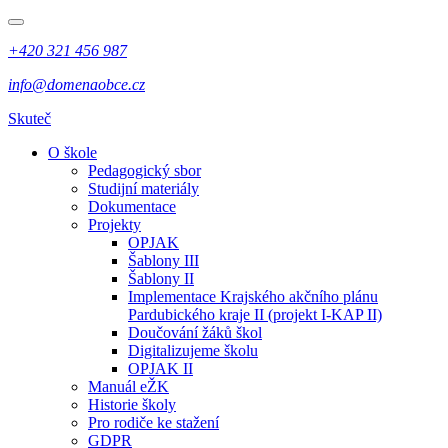
+420 321 456 987
info@domenaobce.cz
Skuteč
O škole
Pedagogický sbor
Studijní materiály
Dokumentace
Projekty
OPJAK
Šablony III
Šablony II
Implementace Krajského akčního plánu
Pardubického kraje II (projekt I-KAP II)
Doučování žáků škol
Digitalizujeme školu
OPJAK II
Manuál eŽK
Historie školy
Pro rodiče ke stažení
GDPR