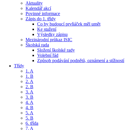
Aktuality
Kalendář akcí
Povinné informace
Zápis do 1. třídy
Co by budoucí prvňáček měl umět
Ke stažení
Výsledky zápisu
Mezinárodní průkaz ISIC
Školská rada
Složení školské rady
Volební řád
Způsob podávání podnětů, oznámení a stížností
Třídy
1. A
1. B
2. A
2. B
3. A
3. B
4. A
4. B
5. A
5. B
6. třída
7. A