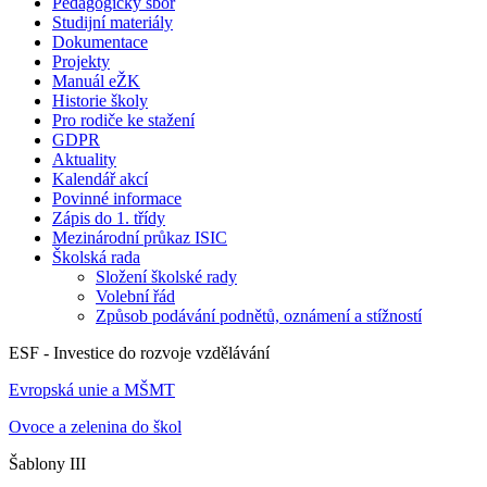
Pedagogický sbor
Studijní materiály
Dokumentace
Projekty
Manuál eŽK
Historie školy
Pro rodiče ke stažení
GDPR
Aktuality
Kalendář akcí
Povinné informace
Zápis do 1. třídy
Mezinárodní průkaz ISIC
Školská rada
Složení školské rady
Volební řád
Způsob podávání podnětů, oznámení a stížností
ESF - Investice do rozvoje vzdělávání
Evropská unie a MŠMT
Ovoce a zelenina do škol
Šablony III