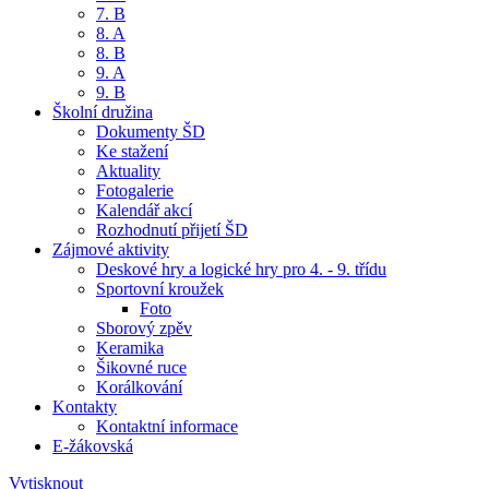
7. B
8. A
8. B
9. A
9. B
Školní družina
Dokumenty ŠD
Ke stažení
Aktuality
Fotogalerie
Kalendář akcí
Rozhodnutí přijetí ŠD
Zájmové aktivity
Deskové hry a logické hry pro 4. - 9. třídu
Sportovní kroužek
Foto
Sborový zpěv
Keramika
Šikovné ruce
Korálkování
Kontakty
Kontaktní informace
E-žákovská
Vytisknout