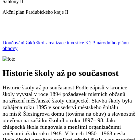
Šablony II
Akční plán Pardubického kraje II
Doučování žáků škol - realizace investice 3.2.3 národního plánu
obnovy
Historie školy až po současnost
Historie školy až po současnost Podle zápisů v kronice
školy vyvstal v roce 1894 požadavek místních občanů
na zřízení měšťanské školy chlapecké. Stavba školy byla
zahájena roku 1895 v sousedství městského špitálu
na místě Šlesingrova domu (továrna na obuv) a slavnostně
otevřena na začátku školního roku 1897– 98. Jako
chlapecká škola fungovala s menšími organizačními
změnami až do roku 1948. V letech 1950 –1963 nesla
škola úřední označení osmiletá střední škola a po zavedení