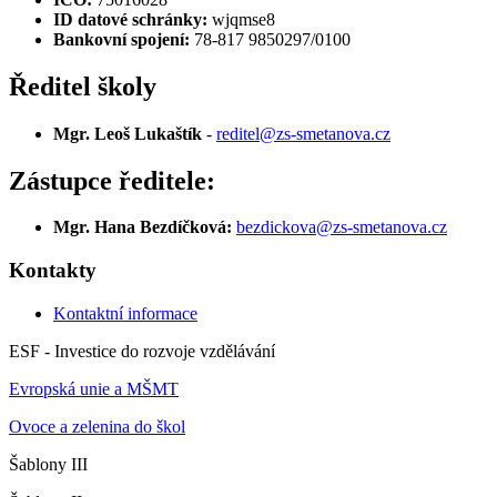
ID datové schránky:
wjqmse8
Bankovní spojení:
78-817 9850297/0100
Ředitel školy
Mgr. Leoš Lukaštík
-
reditel@zs-smetanova.cz
Zástupce ředitele:
Mgr. Hana Bezdíčková:
bezdickova@zs-smetanova.cz
Kontakty
Kontaktní informace
ESF - Investice do rozvoje vzdělávání
Evropská unie a MŠMT
Ovoce a zelenina do škol
Šablony III