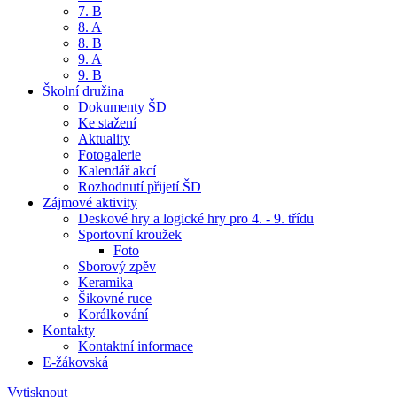
7. B
8. A
8. B
9. A
9. B
Školní družina
Dokumenty ŠD
Ke stažení
Aktuality
Fotogalerie
Kalendář akcí
Rozhodnutí přijetí ŠD
Zájmové aktivity
Deskové hry a logické hry pro 4. - 9. třídu
Sportovní kroužek
Foto
Sborový zpěv
Keramika
Šikovné ruce
Korálkování
Kontakty
Kontaktní informace
E-žákovská
Vytisknout