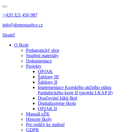
+420 321 456 987
info@domenaobce.cz
Skuteč
O škole
Pedagogický sbor
Studijní materiály
Dokumentace
Projekty
OPJAK
Šablony III
Šablony II
Implementace Krajského akčního plánu
Pardubického kraje II (projekt I-KAP II)
Doučování žáků škol
Digitalizujeme školu
OPJAK II
Manuál eŽK
Historie školy
Pro rodiče ke stažení
GDPR