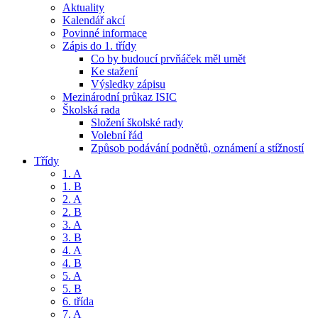
Aktuality
Kalendář akcí
Povinné informace
Zápis do 1. třídy
Co by budoucí prvňáček měl umět
Ke stažení
Výsledky zápisu
Mezinárodní průkaz ISIC
Školská rada
Složení školské rady
Volební řád
Způsob podávání podnětů, oznámení a stížností
Třídy
1. A
1. B
2. A
2. B
3. A
3. B
4. A
4. B
5. A
5. B
6. třída
7. A