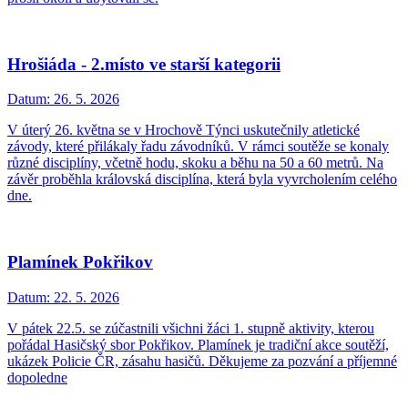
Hrošiáda - 2.místo ve starší kategorii
Datum:
26. 5. 2026
V úterý 26. května se v Hrochově Týnci uskutečnily atletické
závody, které přilákaly řadu závodníků. V rámci soutěže se konaly
různé disciplíny, včetně hodu, skoku a běhu na 50 a 60 metrů. Na
závěr proběhla královská disciplína, která byla vyvrcholením celého
dne.
Plamínek Pokřikov
Datum:
22. 5. 2026
V pátek 22.5. se zúčastnili všichni žáci 1. stupně aktivity, kterou
pořádal Hasičský sbor Pokřikov. Plamínek je tradiční akce soutěží,
ukázek Policie ČR, zásahu hasičů. Děkujeme za pozvání a příjemné
dopoledne