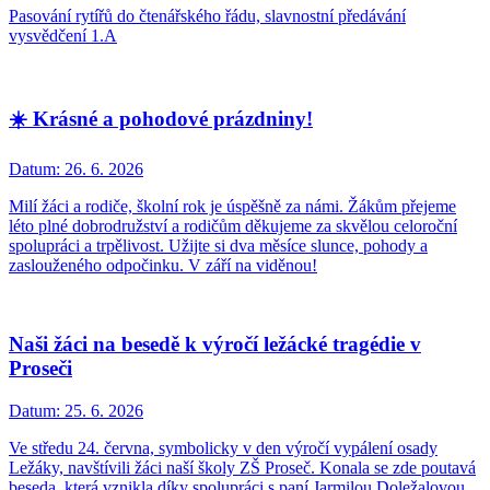
Pasování rytířů do čtenářského řádu, slavnostní předávání
vysvědčení 1.A
☀️ Krásné a pohodové prázdniny!
Datum:
26. 6. 2026
Milí žáci a rodiče, školní rok je úspěšně za námi. Žákům přejeme
léto plné dobrodružství a rodičům děkujeme za skvělou celoroční
spolupráci a trpělivost. Užijte si dva měsíce slunce, pohody a
zaslouženého odpočinku. V září na viděnou!
Naši žáci na besedě k výročí ležácké tragédie v
Proseči
Datum:
25. 6. 2026
Ve středu 24. června, symbolicky v den výročí vypálení osady
Ležáky, navštívili žáci naší školy ZŠ Proseč. Konala se zde poutavá
beseda, která vznikla díky spolupráci s paní Jarmilou Doležalovou.