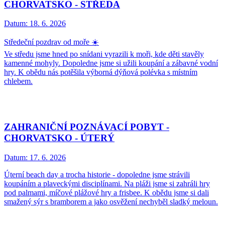
CHORVATSKO - STŘEDA
Datum:
18. 6. 2026
Středeční pozdrav od moře ☀️
Ve středu jsme hned po snídani vyrazili k moři, kde děti stavěly
kamenné mohyly. Dopoledne jsme si užili koupání a zábavné vodní
hry. K obědu nás potěšila výborná dýňová polévka s místním
chlebem.
ZAHRANIČNÍ POZNÁVACÍ POBYT -
CHORVATSKO - ÚTERÝ
Datum:
17. 6. 2026
Úterní beach day a trocha historie - dopoledne jsme strávili
koupáním a plaveckými disciplínami. Na pláži jsme si zahráli hry
pod palmami, míčové plážové hry a frisbee. K obědu jsme si dali
smažený sýr s bramborem a jako osvěžení nechyběl sladký meloun.