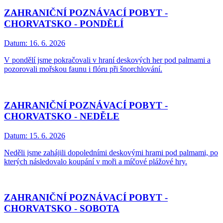
ZAHRANIČNÍ POZNÁVACÍ POBYT -
CHORVATSKO - PONDĚLÍ
Datum:
16. 6. 2026
V pondělí jsme pokračovali v hraní deskových her pod palmami a
pozorovali mořskou faunu i flóru při šnorchlování.
ZAHRANIČNÍ POZNÁVACÍ POBYT -
CHORVATSKO - NEDĚLE
Datum:
15. 6. 2026
Neděli jsme zahájili dopoledními deskovými hrami pod palmami, po
kterých následovalo koupání v moři a míčové plážové hry.
ZAHRANIČNÍ POZNÁVACÍ POBYT -
CHORVATSKO - SOBOTA