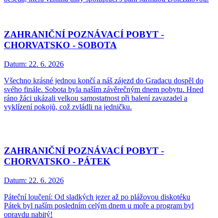
ZAHRANIČNÍ POZNÁVACÍ POBYT -
CHORVATSKO - SOBOTA
Datum:
22. 6. 2026
Všechno krásné jednou končí a náš zájezd do Gradacu dospěl do
svého finále. Sobota byla naším závěrečným dnem pobytu. Hned
ráno žáci ukázali velkou samostatnost při balení zavazadel a
vyklízení pokojů, což zvládli na jedničku.
ZAHRANIČNÍ POZNÁVACÍ POBYT -
CHORVATSKO - PÁTEK
Datum:
22. 6. 2026
Páteční loučení: Od sladkých jezer až po plážovou diskotéku
Pátek byl naším posledním celým dnem u moře a program byl
opravdu nabitý!