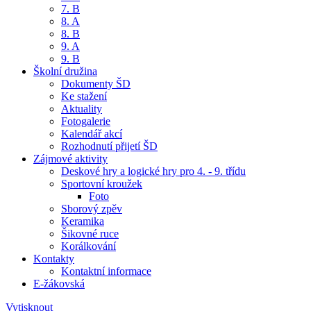
7. B
8. A
8. B
9. A
9. B
Školní družina
Dokumenty ŠD
Ke stažení
Aktuality
Fotogalerie
Kalendář akcí
Rozhodnutí přijetí ŠD
Zájmové aktivity
Deskové hry a logické hry pro 4. - 9. třídu
Sportovní kroužek
Foto
Sborový zpěv
Keramika
Šikovné ruce
Korálkování
Kontakty
Kontaktní informace
E-žákovská
Vytisknout