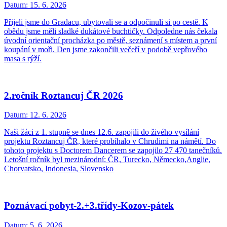
Datum:
15. 6. 2026
Přijeli jsme do Gradacu, ubytovali se a odpočinuli si po cestě. K
obědu jsme měli sladké dukátové buchtičky. Odpoledne nás čekala
úvodní orientační procházka po městě, seznámení s místem a první
koupání v moři. Den jsme zakončili večeří v podobě vepřového
masa s rýží.
2.ročník Roztancuj ČR 2026
Datum:
12. 6. 2026
Naši žáci z 1. stupně se dnes 12.6. zapojili do živého vysílání
projektu Roztancuj ČR, které probíhalo v Chrudimi na námětí. Do
tohoto projektu s Doctorem Dancerem se zapojilo 27 470 tanečníků.
Letošní ročník byl mezinárodní: ČR, Turecko, Německo,Anglie,
Chorvatsko, Indonesia, Slovensko
Poznávací pobyt-2.+3.třídy-Kozov-pátek
Datum:
5. 6. 2026