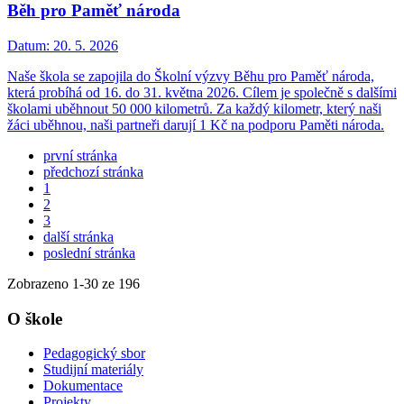
Běh pro Paměť národa
Datum:
20. 5. 2026
Naše škola se zapojila do Školní výzvy Běhu pro Paměť národa,
která probíhá od 16. do 31. května 2026. Cílem je společně s dalšími
školami uběhnout 50 000 kilometrů. Za každý kilometr, který naši
žáci uběhnou, naši partneři darují 1 Kč na podporu Paměti národa.
první stránka
předchozí stránka
1
2
3
další stránka
poslední stránka
Zobrazeno
1
-
30
ze 196
O škole
Pedagogický sbor
Studijní materiály
Dokumentace
Projekty