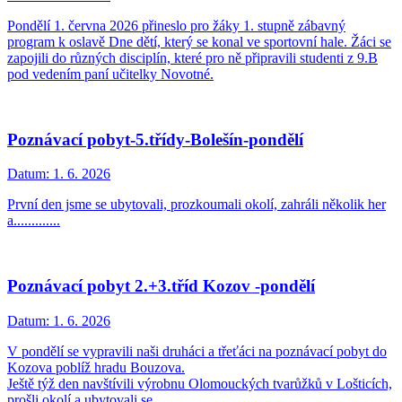
Pondělí 1. června 2026 přineslo pro žáky 1. stupně zábavný
program k oslavě Dne dětí, který se konal ve sportovní hale. Žáci se
zapojili do různých disciplín, které pro ně připravili studenti z 9.B
pod vedením paní učitelky Novotné.
Poznávací pobyt-5.třídy-Bolešín-pondělí
Datum:
1. 6. 2026
První den jsme se ubytovali, prozkoumali okolí, zahráli několik her
a.............
Poznávací pobyt 2.+3.tříd Kozov -pondělí
Datum:
1. 6. 2026
V pondělí se vypravili naši druháci a třeťáci na poznávací pobyt do
Kozova poblíž hradu Bouzova.
Ještě týž den navštívili výrobnu Olomouckých tvarůžků v Lošticích,
prošli okolí a ubytovali se.