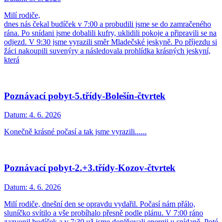
Milí rodiče,
dnes nás čekal budíček v 7:00 a probudili jsme se do zamračeného
rána. Po snídani jsme dobalili kufry, uklidili pokoje a připravili se na
odjezd. V 9:30 jsme vyrazili směr Mladečské jeskyně. Po příjezdu si
žáci nakoupili suvenýry a následovala prohlídka krásných jeskyní,
která
Poznávací pobyt-5.třídy-Bolešín-čtvrtek
Datum:
4. 6. 2026
Konečně krásné počasí a tak jsme vyrazili......
Poznávací pobyt-2.+3.třídy-Kozov-čtvrtek
Datum:
4. 6. 2026
Milí rodiče, dnešní den se opravdu vydařil. Počasí nám přálo,
sluníčko svítilo a vše probíhalo přesně podle plánu. V 7:00 ráno
zazvonil budíček a v 7:30 už jsme doplňovali energii u snídaně. Poté