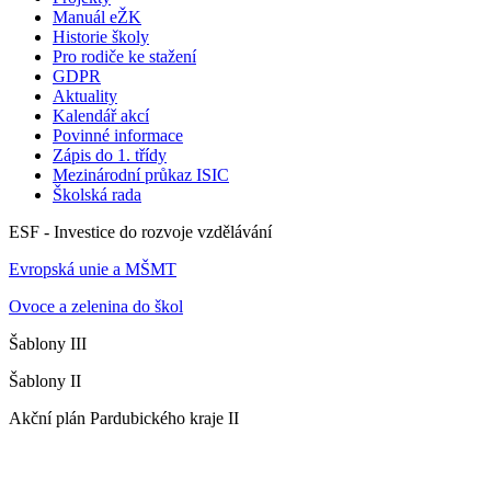
Manuál eŽK
Historie školy
Pro rodiče ke stažení
GDPR
Aktuality
Kalendář akcí
Povinné informace
Zápis do 1. třídy
Mezinárodní průkaz ISIC
Školská rada
ESF - Investice do rozvoje vzdělávání
Evropská unie a MŠMT
Ovoce a zelenina do škol
Šablony III
Šablony II
Akční plán Pardubického kraje II