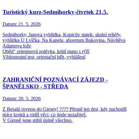
Turistický kurz-Sedmihorky-čtvrtek 21.5.
Datum:
21. 5. 2026
Sedmihorky, Janova vyhlídka, Kopicův statek- skalní reliéfy,
vyhlídka U Lvíčka, Na Kapelu, aboretum Bukovina. Návštěva
Adamova lože
Oběd" zeleninová polévka, krůtí maso s rýží
Vědomostní test, orientační běh, vyhlášení
ZAHRANIČNÍ POZNÁVACÍ ZÁJEZD -
ŠPANĚLSKO - STŘEDA
Datum:
20. 5. 2026
Z Besalú rovnou do Girony! ???? Přesně ten den, kdy nachodíš
tisíce kroků a vidíš věci, co jinde nezažiješ.
V Gironě jsme stihli úplně všechno.