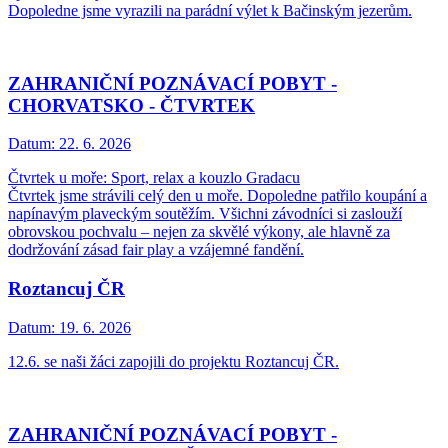
Dopoledne jsme vyrazili na parádní výlet k Bačinským jezerům.
ZAHRANIČNÍ POZNÁVACÍ POBYT -
CHORVATSKO - ČTVRTEK
Datum:
22. 6. 2026
Čtvrtek u moře: Sport, relax a kouzlo Gradacu
Čtvrtek jsme strávili celý den u moře. Dopoledne patřilo koupání a
napínavým plaveckým soutěžím. Všichni závodníci si zaslouží
obrovskou pochvalu – nejen za skvělé výkony, ale hlavně za
dodržování zásad fair play a vzájemné fandění.
Roztancuj ČR
Datum:
19. 6. 2026
12.6. se naši žáci zapojili do projektu Roztancuj ČR.
ZAHRANIČNÍ POZNÁVACÍ POBYT -