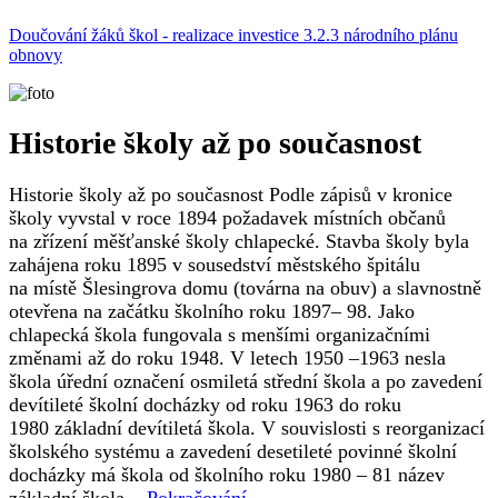
Doučování žáků škol - realizace investice 3.2.3 národního plánu
obnovy
Historie školy až po současnost
Historie školy až po současnost Podle zápisů v kronice
školy vyvstal v roce 1894 požadavek místních občanů
na zřízení měšťanské školy chlapecké. Stavba školy byla
zahájena roku 1895 v sousedství městského špitálu
na místě Šlesingrova domu (továrna na obuv) a slavnostně
otevřena na začátku školního roku 1897– 98. Jako
chlapecká škola fungovala s menšími organizačními
změnami až do roku 1948. V letech 1950 –1963 nesla
škola úřední označení osmiletá střední škola a po zavedení
devítileté školní docházky od roku 1963 do roku
1980 základní devítiletá škola. V souvislosti s reorganizací
školského systému a zavedení desetileté povinné školní
docházky má škola od školního roku 1980 – 81 název