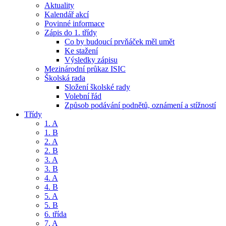
Aktuality
Kalendář akcí
Povinné informace
Zápis do 1. třídy
Co by budoucí prvňáček měl umět
Ke stažení
Výsledky zápisu
Mezinárodní průkaz ISIC
Školská rada
Složení školské rady
Volební řád
Způsob podávání podnětů, oznámení a stížností
Třídy
1. A
1. B
2. A
2. B
3. A
3. B
4. A
4. B
5. A
5. B
6. třída
7. A