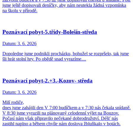
jsme ještě dopisovali deníčky, aby nám neutekla žádná vzpomínka
na školu v přírodě.
Poznávací pobyt-5.třídy-Bolešín-středa
Datum:
3. 6. 2026
Dopoledne jsme podnikli procházku, bohužel se rozpršelo, tak jsme
šli hrát stolní hry. Po obědě snad vyrazíme....
Poznávací pobyt-2.+3.-Kozov- středa
Datum:
3. 6. 2026
Milí rodiče,
dnes jsme zahájili den V 7:00 budíčkem a v 7:30 nás čekala snídaně.
V 8:30 jsme vyrazili na plánovaný celodenní výlet na Bouzov.
Počasí nám však připravilo nečekané dobrodružství. Déšť nás
zastihl naplno a během chvíle nám doslova žbluňkalo v botách.