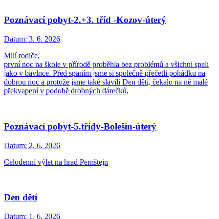
Poznávací pobyt-2.+3. tříd -Kozov-úterý
Datum:
3. 6. 2026
Milí rodiče,
první noc na škole v přírodě proběhla bez problémů a všichni spali
jako v bavlnce. Před spaním jsme si společně přečetli pohádku na
dobrou noc a protože jsme také slavili Den dětí, čekalo na ně malé
překvapení v podobě drobných dárečků,
Poznávací pobyt-5.třídy-Bolešín-úterý
Datum:
2. 6. 2026
Celodenní výlet na hrad Pernštejn
Den dětí
Datum:
1. 6. 2026