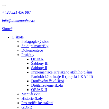
+420 321 456 987
info@domenaobce.cz
Skuteč
O škole
Pedagogický sbor
Studijní materiály
Dokumentace
Projekty
OPJAK
Šablony III
Šablony II
Implementace Krajského akčního plánu
Pardubického kraje II (projekt I-KAP II)
Doučování žáků škol
Digitalizujeme školu
OPJAK II
Manuál eŽK
Historie školy
Pro rodiče ke stažení
GDPR