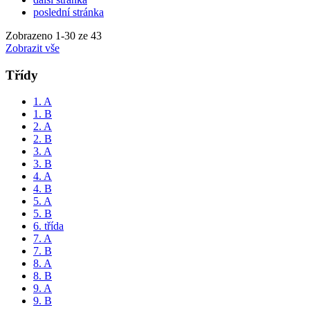
poslední stránka
Zobrazeno
1
-
30
ze 43
Zobrazit vše
Třídy
1. A
1. B
2. A
2. B
3. A
3. B
4. A
4. B
5. A
5. B
6. třída
7. A
7. B
8. A
8. B
9. A
9. B