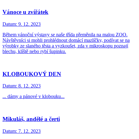
Vánoce u zvířátek
Datum:
9. 12. 2023
Během vánoční výstavy se naše třída přeměnila na malou ZOO.
Návštěvníci si mohli prohlédnout domácí mazlíčky, podívat se na
výrobky ze slaného těsta a vyzkoušet, zda v mikroskopu poznají
blechu, klíště nebo rybí šupinku.
KLOBOUKOVÝ DEN
Datum:
8. 12. 2023
... dámy a pánové v klobouku...
Mikuláš, andělé a čerti
Datum:
7. 12. 2023