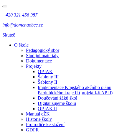
+420 321 456 987
info@domenaobce.cz
Skuteč
O škole
Pedagogický sbor
Studijní materiály
Dokumentace
Projekty
OPJAK
Šablony III
Šablony II
Implementace Krajského akčního plánu
Pardubického kraje II (projekt I-KAP II)
Doučování žáků škol
Digitalizujeme školu
OPJAK II
Manuál eŽK
Historie školy
Pro rodiče ke stažení
GDPR