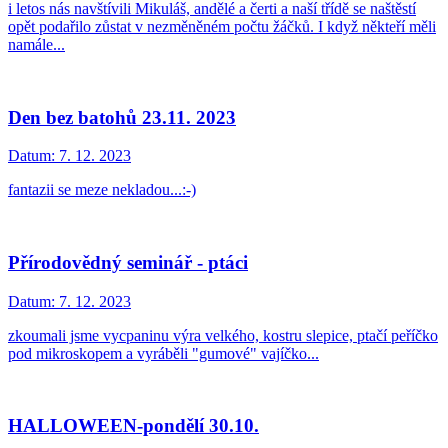
i letos nás navštívili Mikuláš, andělé a čerti a naší třídě se naštěstí
opět podařilo zůstat v nezměněném počtu žáčků. I když někteří měli
namále...
Den bez batohů 23.11. 2023
Datum:
7. 12. 2023
fantazii se meze nekladou...:-)
Přírodovědný seminář - ptáci
Datum:
7. 12. 2023
zkoumali jsme vycpaninu výra velkého, kostru slepice, ptačí peříčko
pod mikroskopem a vyráběli "gumové" vajíčko...
HALLOWEEN-pondělí 30.10.