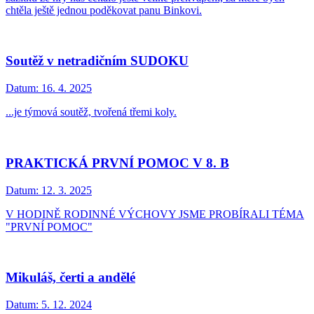
chtěla ještě jednou poděkovat panu Binkovi.
Soutěž v netradičním SUDOKU
Datum:
16. 4. 2025
...je týmová soutěž, tvořená třemi koly.
PRAKTICKÁ PRVNÍ POMOC V 8. B
Datum:
12. 3. 2025
V HODINĚ RODINNÉ VÝCHOVY JSME PROBÍRALI TÉMA
"PRVNÍ POMOC"
Mikuláš, čerti a andělé
Datum:
5. 12. 2024