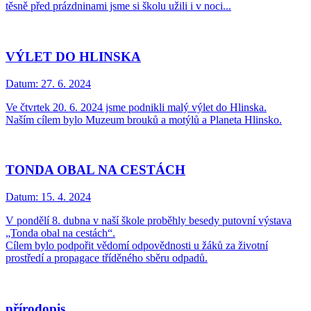
těsně před prázdninami jsme si školu užili i v noci...
VÝLET DO HLINSKA
Datum:
27. 6. 2024
Ve čtvrtek 20. 6. 2024 jsme podnikli malý výlet do Hlinska.
Naším cílem bylo Muzeum brouků a motýlů a Planeta Hlinsko.
TONDA OBAL NA CESTÁCH
Datum:
15. 4. 2024
V pondělí 8. dubna v naší škole proběhly besedy putovní výstava
„Tonda obal na cestách“.
Cílem bylo podpořit vědomí odpovědnosti u žáků za životní
prostředí a propagace tříděného sběru odpadů.
přírodopis