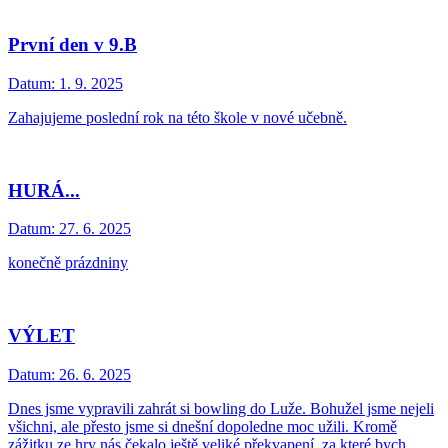
První den v 9.B
Datum:
1. 9. 2025
Zahajujeme poslední rok na této škole v nové učebně.
HURÁ...
Datum:
27. 6. 2025
konečně prázdniny
VÝLET
Datum:
26. 6. 2025
Dnes jsme vypravili zahrát si bowling do Luže. Bohužel jsme nejeli
všichni, ale přesto jsme si dnešní dopoledne moc užili. Kromě
zážitku ze hry nás čekalo ještě veliké překvapení, za které bych