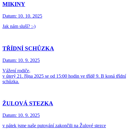
MIKINY
Datum:
10. 10. 2025
Jak nám sluší? :-)
TŘÍDNÍ SCHŮZKA
Datum:
10. 9. 2025
Vážení rodiče,
v úterý 21. října 2025 se od 15:00 hodin ve třídě 9. B koná třídní
schůzka.
ŽULOVÁ STEZKA
Datum:
10. 9. 2025
v pátek jsme naše putování zakončili na Žulové stezce