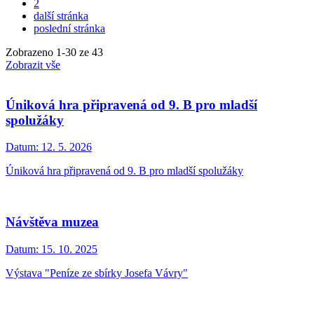
2
další stránka
poslední stránka
Zobrazeno
1
-
30
ze 43
Zobrazit vše
Úniková hra připravená od 9. B pro mladší
spolužáky
Datum:
12. 5. 2026
Úniková hra připravená od 9. B pro mladší spolužáky
Návštěva muzea
Datum:
15. 10. 2025
Výstava "Peníze ze sbírky Josefa Vávry"