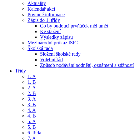
Aktuality
Kalendář akcí
Povinné informace
Zápis do 1. třídy
Co by budoucí prvňáček měl umět
Ke stažení
Výsledky zápisu
Mezinárodní průkaz ISIC
Školská rada
Složení školské rady
Volební řád
Způsob podávání podnětů, oznámení a stížností
Třídy
1. A
1. B
2. A
2. B
3. A
3. B
4. A
4. B
5. A
5. B
6. třída
7. A