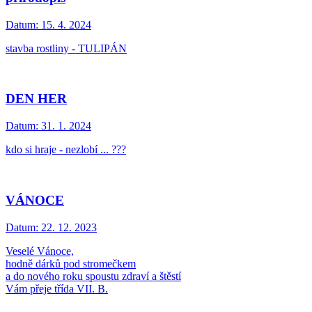
Datum:
15. 4. 2024
stavba rostliny - TULIPÁN
DEN HER
Datum:
31. 1. 2024
kdo si hraje - nezlobí ... ???
VÁNOCE
Datum:
22. 12. 2023
Veselé Vánoce,
hodně dárků pod stromečkem
a do nového roku spoustu zdraví a štěstí
Vám přeje třída VII. B.