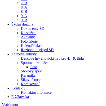
7. B
8. A
8. B
9. A
9. B
Školní družina
Dokumenty ŠD
Ke stažení
Aktuality
Fotogalerie
Kalendář akcí
Rozhodnutí přijetí ŠD
Zájmové aktivity
Deskové hry a logické hry pro 4. - 9. třídu
Sportovní kroužek
Foto
Sborový zpěv
Keramika
Šikovné ruce
Korálkování
Kontakty
Kontaktní informace
E-žákovská
Vytisknout