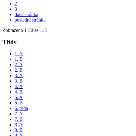
2
3
další stránka
poslední stránka
Zobrazeno
1
-
30
ze 115
Třídy
1. A
1. B
2. A
2. B
3. A
3. B
4. A
4. B
5. A
5. B
6. třída
7. A
7. B
8. A
8. B
9. A