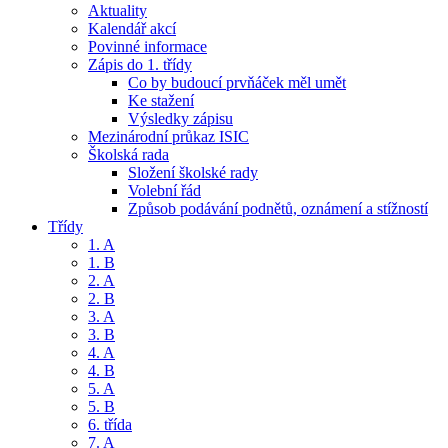
Aktuality
Kalendář akcí
Povinné informace
Zápis do 1. třídy
Co by budoucí prvňáček měl umět
Ke stažení
Výsledky zápisu
Mezinárodní průkaz ISIC
Školská rada
Složení školské rady
Volební řád
Způsob podávání podnětů, oznámení a stížností
Třídy
1. A
1. B
2. A
2. B
3. A
3. B
4. A
4. B
5. A
5. B
6. třída
7. A