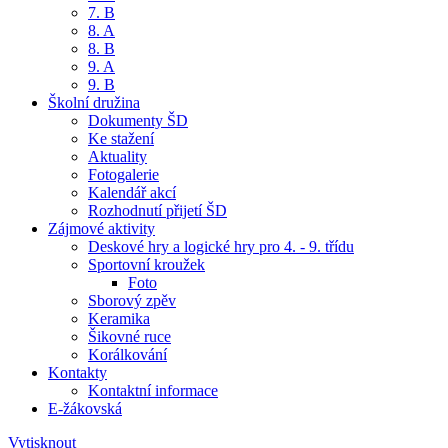
7. B
8. A
8. B
9. A
9. B
Školní družina
Dokumenty ŠD
Ke stažení
Aktuality
Fotogalerie
Kalendář akcí
Rozhodnutí přijetí ŠD
Zájmové aktivity
Deskové hry a logické hry pro 4. - 9. třídu
Sportovní kroužek
Foto
Sborový zpěv
Keramika
Šikovné ruce
Korálkování
Kontakty
Kontaktní informace
E-žákovská
Vytisknout