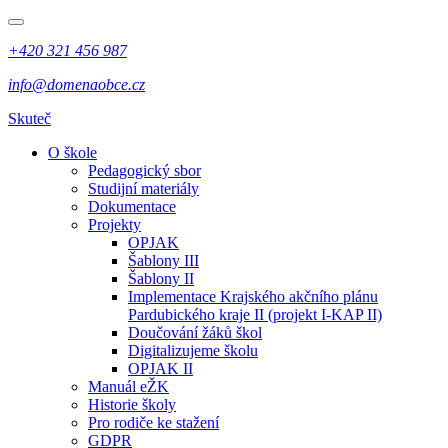
+420 321 456 987
info@domenaobce.cz
Skuteč
O škole
Pedagogický sbor
Studijní materiály
Dokumentace
Projekty
OPJAK
Šablony III
Šablony II
Implementace Krajského akčního plánu
Pardubického kraje II (projekt I-KAP II)
Doučování žáků škol
Digitalizujeme školu
OPJAK II
Manuál eŽK
Historie školy
Pro rodiče ke stažení
GDPR