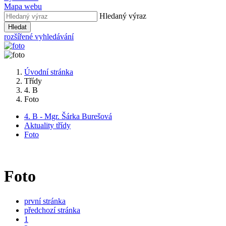
Mapa webu
Hledaný výraz
Hledat
rozšířené vyhledávání
Úvodní stránka
Třídy
4. B
Foto
4. B - Mgr. Šárka Burešová
Aktuality třídy
Foto
Foto
první stránka
předchozí stránka
1