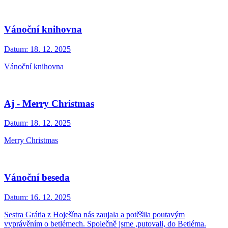
Vánoční knihovna
Datum:
18. 12. 2025
Vánoční knihovna
Aj - Merry Christmas
Datum:
18. 12. 2025
Merry Christmas
Vánoční beseda
Datum:
16. 12. 2025
Sestra Grátia z Hoješína nás zaujala a potěšila poutavým
vyprávěním o betlémech. Společně jsme ,putovali, do Betléma.