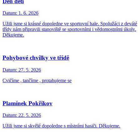
Den dětí
Datum:
1. 6. 2026
Užili jsme si krásné dopoledne ve sportovní hale. Spolužáci z deváté
třídy nám připravili stanoviště se sportovními i vědomostními úkoly.
Děkujeme.
Pohybové chvilky ve třídě
Datum:
27. 5. 2026
Cvičíme , tančíme , protahujeme se
Plamínek Pokřikov
Datum:
22. 5. 2026
Užili jsme si skvělé dopoledne s místními hasiči. Děkujeme.