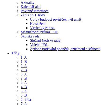
Aktuality
Kalendář akcí
Povinné informace
Zápis do 1. třídy
Co by budoucí prvňáček měl umět
Ke stažení
Výsledky zápisu
Mezinárodní průkaz ISIC
Školská rada
Složení školské rady
Volební řád
Způsob podávání podnětů, oznámení a stížností
Třídy
1. A
1. B
2. A
2. B
3. A
3. B
4. A
4. B
5. A
5. B
6. třída
7. A