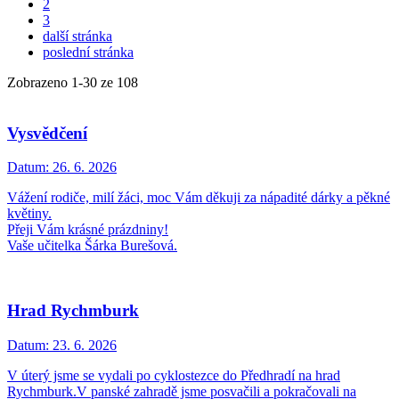
2
3
další stránka
poslední stránka
Zobrazeno
1
-
30
ze 108
Vysvědčení
Datum:
26. 6. 2026
Vážení rodiče, milí žáci, moc Vám děkuji za nápadité dárky a pěkné
květiny.
Přeji Vám krásné prázdniny!
Vaše učitelka Šárka Burešová.
Hrad Rychmburk
Datum:
23. 6. 2026
V úterý jsme se vydali po cyklostezce do Předhradí na hrad
Rychmburk.V panské zahradě jsme posvačili a pokračovali na