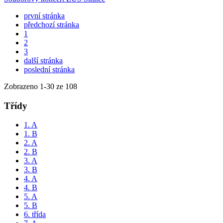
první stránka
předchozí stránka
1
2
3
další stránka
poslední stránka
Zobrazeno
1
-
30
ze 108
Třídy
1. A
1. B
2. A
2. B
3. A
3. B
4. A
4. B
5. A
5. B
6. třída