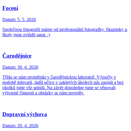
Focení
Datum:
5. 5. 2026
Společnou fotografii máme od profesionální fotografky. Skupinky u
školy jsme zvládli sami. :)
Čarodějnice
Datum:
30. 4. 2026
Třída se nám proměnila v čarodějnickou laboratoř. Výpočty v
podobě lektvarů, další učivo v zakletých úkolech nás zaujali a bez
okolků jsme vše splnili. Na závěr dopoledne jsme se věnovali
výtvarné činnosti a obrázky se nám povedly.
Dopravní výchova
Datum:
20. 4. 2026