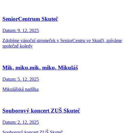
SeniorCentrum Skuteč
Datum:
9. 12. 2025
Zdobíme vánoční stromeček v SeniorCentru ve Skutči, zpíváme
společně koledy
Mik, miku,mik, miku, Mikuláš
Datum:
5. 12. 2025
Mikulášská nadílka
Souborový koncert ZUŠ Skuteč
Datum:
2. 12. 2025
Souborový koncert ZUŠ Skuteč