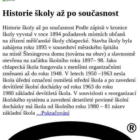
Historie školy až po současnost
Historie školy až po současnost Podle zápisů v kronice
školy vyvstal v roce 1894 požadavek místních občanů
na zřízení měšťanské školy chlapecké. Stavba školy byla
zahájena roku 1895 v sousedství městského špitálu
na místě Šlesingrova domu (továrna na obuv) a slavnostně
otevřena na začátku školního roku 1897– 98. Jako
chlapecká škola fungovala s menšími organizačními
změnami až do roku 1948. V letech 1950 –1963 nesla
škola úřední označení osmiletá střední škola a po zavedení
devítileté školní docházky od roku 1963 do roku
1980 základní devítiletá škola. V souvislosti s reorganizací
školského systému a zavedení desetileté povinné školní
docházky má škola od školního roku 1980 – 81 název
základní škola
...Pokračování