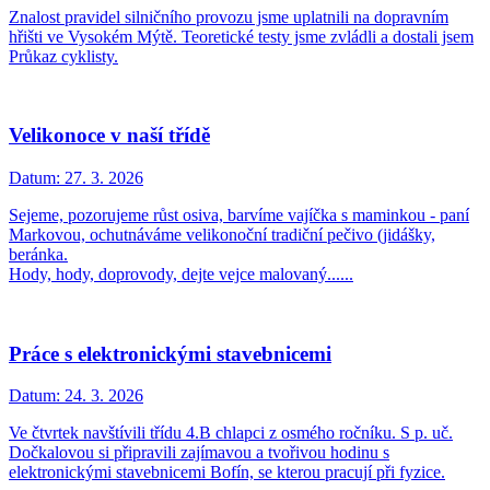
Znalost pravidel silničního provozu jsme uplatnili na dopravním
hřišti ve Vysokém Mýtě. Teoretické testy jsme zvládli a dostali jsem
Průkaz cyklisty.
Velikonoce v naší třídě
Datum:
27. 3. 2026
Sejeme, pozorujeme růst osiva, barvíme vajíčka s maminkou - paní
Markovou, ochutnáváme velikonoční tradiční pečivo (jidášky,
beránka.
Hody, hody, doprovody, dejte vejce malovaný......
Práce s elektronickými stavebnicemi
Datum:
24. 3. 2026
Ve čtvrtek navštívili třídu 4.B chlapci z osmého ročníku. S p. uč.
Dočkalovou si připravili zajímavou a tvořivou hodinu s
elektronickými stavebnicemi Bofín, se kterou pracují při fyzice.