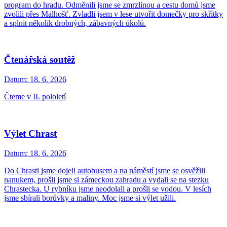
program do hradu. Odměnili jsme se zmrzlinou a cestu domů jsme
zvolili přes Malhošť. Zvladli jsem v lese utvořit domečky pro skřítky
a splnit několik drobných, zábavných úkolů.
Čtenářská soutěž
Datum:
18. 6. 2026
Čteme v II. pololetí
Výlet Chrast
Datum:
18. 6. 2026
Do Chrasti jsme dojeli autobusem a na náměstí jsme se osvěžili
nanukem, prošli jsme si zámeckou zahradu a vydali se na stezku
Chrastecka. U rybníku jsme neodolali a prošli se vodou. V lesích
jsme sbírali borůvky a maliny. Moc jsme si výlet užili.