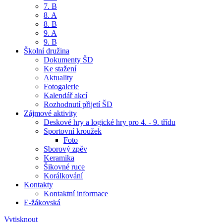
7. B
8. A
8. B
9. A
9. B
Školní družina
Dokumenty ŠD
Ke stažení
Aktuality
Fotogalerie
Kalendář akcí
Rozhodnutí přijetí ŠD
Zájmové aktivity
Deskové hry a logické hry pro 4. - 9. třídu
Sportovní kroužek
Foto
Sborový zpěv
Keramika
Šikovné ruce
Korálkování
Kontakty
Kontaktní informace
E-žákovská
Vytisknout