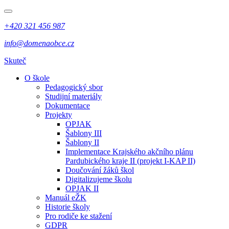
+420 321 456 987
info@domenaobce.cz
Skuteč
O škole
Pedagogický sbor
Studijní materiály
Dokumentace
Projekty
OPJAK
Šablony III
Šablony II
Implementace Krajského akčního plánu
Pardubického kraje II (projekt I-KAP II)
Doučování žáků škol
Digitalizujeme školu
OPJAK II
Manuál eŽK
Historie školy
Pro rodiče ke stažení
GDPR