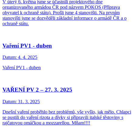
V úterý 6. května jsme se účastnili projektového dne
organizovaného armádou ČR pod názvem POKOS (Příprava
obyvatel k ochraně státu). Prošli jsme 4 stanovišti. Na prvním
stanovišti jsme se dozvěděli základní informace o armádě ČR a o
ochraně státu.
Vaření PV1 - duben
Datum:
4. 4. 2025
Vaření PV1 - duben
VAŘENÍ PV 2 – 27. 3. 2025
Datum:
31. 3. 2025
Dnešní vaření proběhlo bez problémů, vše vyšlo, jak mělo. Chlapci
se pustili do vaření rizota a dívky si připravili italské těstoviny s
rajčatovou omáčkou a mozzarellou. Mňam!!!!