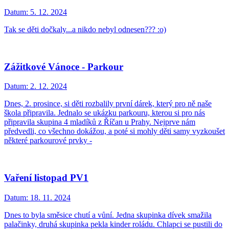
Datum:
5. 12. 2024
Tak se děti dočkaly...a nikdo nebyl odnesen??? :o)
Zážitkové Vánoce - Parkour
Datum:
2. 12. 2024
Dnes, 2. prosince, si děti rozbalily první dárek, který pro ně naše
škola připravila. Jednalo se ukázku parkouru, kterou si pro nás
připravila skupina 4 mladíků z Říčan u Prahy. Nejprve nám
předvedli, co všechno dokážou, a poté si mohly děti samy vyzkoušet
některé parkourové prvky -
Vaření listopad PV1
Datum:
18. 11. 2024
Dnes to byla směsice chutí a vůní. Jedna skupinka dívek smažila
palačinky, druhá skupinka pekla kinder roládu. Chlapci se pustili do