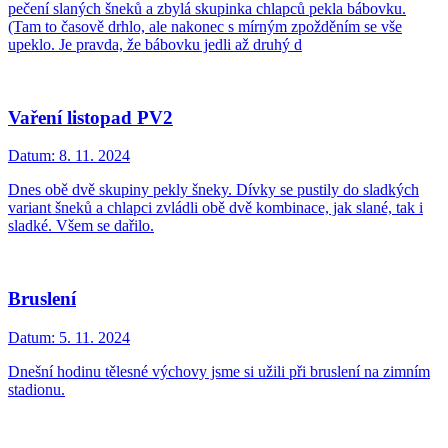
pečení slaných šneků a zbylá skupinka chlapců pekla bábovku.
(Tam to časově drhlo, ale nakonec s mírným zpožděním se vše
upeklo. Je pravda, že bábovku jedli až druhý d
Vaření listopad PV2
Datum:
8. 11. 2024
Dnes obě dvě skupiny pekly šneky. Dívky se pustily do sladkých
variant šneků a chlapci zvládli obě dvě kombinace, jak slané, tak i
sladké. Všem se dařilo.
Bruslení
Datum:
5. 11. 2024
Dnešní hodinu tělesné výchovy jsme si užili při bruslení na zimním
stadionu.