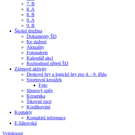
7. B
8. A
8. B
9. A
9. B
Školní družina
Dokumenty ŠD
Ke stažení
Aktuality
Fotogalerie
Kalendář akcí
Rozhodnutí přijetí ŠD
Zájmové aktivity
Deskové hry a logické hry pro 4. - 9. třídu
Sportovní kroužek
Foto
Sborový zpěv
Keramika
Šikovné ruce
Korálkování
Kontakty
Kontaktní informace
E-žákovská
Vytisknout