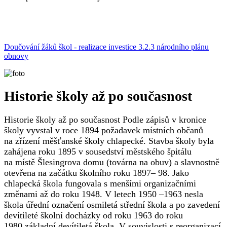
Doučování žáků škol - realizace investice 3.2.3 národního plánu
obnovy
Historie školy až po současnost
Historie školy až po současnost Podle zápisů v kronice
školy vyvstal v roce 1894 požadavek místních občanů
na zřízení měšťanské školy chlapecké. Stavba školy byla
zahájena roku 1895 v sousedství městského špitálu
na místě Šlesingrova domu (továrna na obuv) a slavnostně
otevřena na začátku školního roku 1897– 98. Jako
chlapecká škola fungovala s menšími organizačními
změnami až do roku 1948. V letech 1950 –1963 nesla
škola úřední označení osmiletá střední škola a po zavedení
devítileté školní docházky od roku 1963 do roku
1980 základní devítiletá škola. V souvislosti s reorganizací