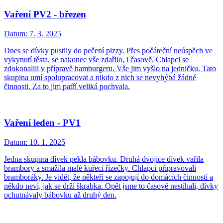
Vaření PV2 - březen
Datum:
7. 3. 2025
Dnes se dívky pustily do pečení pizzy. Přes počáteční neúspěch ve
vykynutí těsta, se nakonec vše zdařilo, i časově. Chlapci se
zdokonalili v přípravě hamburgeru. Vše jim vyšlo na jedničku. Tato
skupina umí spolupracovat a nikdo z nich se nevyhýbá žádné
činnosti. Za to jim patří veliká pochvala.
Vaření leden - PV1
Datum:
10. 1. 2025
Jedna skupina dívek pekla bábovku. Druhá dvojice dívek vařila
brambory a smažila malé kuřecí řízečky. Chlapci připravovali
bramboráky. Je vidět, že někteří se zapojují do domácích činností a
někdo neví, jak se drží škrabka. Opět jsme to časově nestíhali, dívky
ochutnávaly bábovku až druhý den.