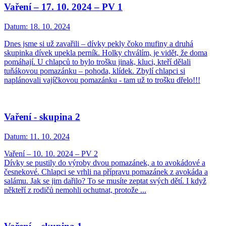
Vaření – 17. 10. 2024 – PV 1
Datum:
18. 10. 2024
Dnes jsme si už zavařili – dívky pekly čoko mufiny a druhá
skupinka dívek upekla perník. Holky chválím, je vidět, že doma
pomáhají. U chlapců to bylo trošku jinak, kluci, kteří dělali
tuňákovou pomazánku – pohoda, klídek. Zbylí chlapci si
naplánovali vajíčkovou pomazánku - tam už to trošku dřelo!!!
Vaření - skupina 2
Datum:
11. 10. 2024
Vaření – 10. 10. 2024 – PV 2
Dívky se pustily do výroby dvou pomazánek, a to avokádové a
česnekové. Chlapci se vrhli na přípravu pomazánek z avokáda a
salámu. Jak se jim dařilo? To se musíte zeptat svých dětí. I když
někteří z rodičů nemohli ochutnat, protože ...