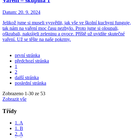
Vaření – skupina 1
Datum:
20. 9. 2024
Jelikož jsme si museli vysvětlit, jak vše ve školní kuchyni funguje,
tak nám na vaření moc času nezbylo. Proto jsme si oloupali,
oškrabali, nakrájeli zeleninu a ovoce. Příště už uvidíte skutečné
vaření. Už se těšte na naše pokrmy.
první stránka
předchozí stránka
1
2
další stránka
poslední stránka
Zobrazeno
1
-
30
ze 53
Zobrazit vše
Třídy
1. A
1. B
2. A