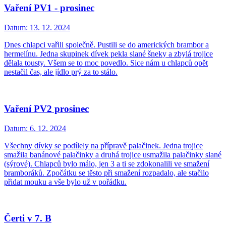
Vaření PV1 - prosinec
Datum:
13. 12. 2024
Dnes chlapci vařili společně. Pustili se do amerických brambor a
hermelínu. Jedna skupinek dívek pekla slané šneky a zbylá trojice
dělala tousty. Všem se to moc povedlo. Sice nám u chlapců opět
nestačil čas, ale jídlo prý za to stálo.
Vaření PV2 prosinec
Datum:
6. 12. 2024
Všechny dívky se podílely na přípravě palačinek. Jedna trojice
smažila banánové palačinky a druhá trojice usmažila palačinky slané
(sýrové). Chlapců bylo málo, jen 3 a ti se zdokonalili ve smažení
bramboráků. Zpočátku se těsto při smažení rozpadalo, ale stačilo
přidat mouku a vše bylo už v pořádku.
Čerti v 7. B