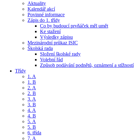
Aktuality
Kalendář akcí
Povinné informace
Zápis do 1. třídy
Co by budoucí prvňáček měl umět
Ke stažení
Výsledky zápisu
Mezinárodní průkaz ISIC
Školská rada
Složení školské rady
Volební řád
Způsob podávání podnětů, oznámení a stížností
Třídy
1. A
1. B
2. A
2. B
3. A
3. B
4. A
4. B
5. A
5. B
6. třída
7. A