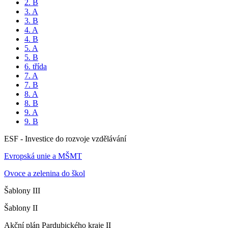
2. B
3. A
3. B
4. A
4. B
5. A
5. B
6. třída
7. A
7. B
8. A
8. B
9. A
9. B
ESF - Investice do rozvoje vzdělávání
Evropská unie a MŠMT
Ovoce a zelenina do škol
Šablony III
Šablony II
Akční plán Pardubického kraje II