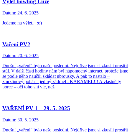
Výlet bowling Luže
Datum:
24. 6. 2025
Jedeme na výlet... :o)
Vaření PV2
Datum:
20. 6. 2025
Dnešní „vaření“ bylo naše poslední. Nejdříve jsme si zkusili prostřít
stůl. V další části hodiny nám byl nápomocný internet, protože jsme
se podle něho naučili skládat ubrousky. A pak to nastalo –
zmrzlinový pohár – jediný zádrhel - KARAMEL!!! A vlastně ty
porce – oči toho sní víc, než
VAŘENÍ PV 1 – 29. 5. 2025
Datum:
30. 5. 2025
Dnešní „vaření“ bylo naše poslední. Nejdříve jsme si zkusili prostřít