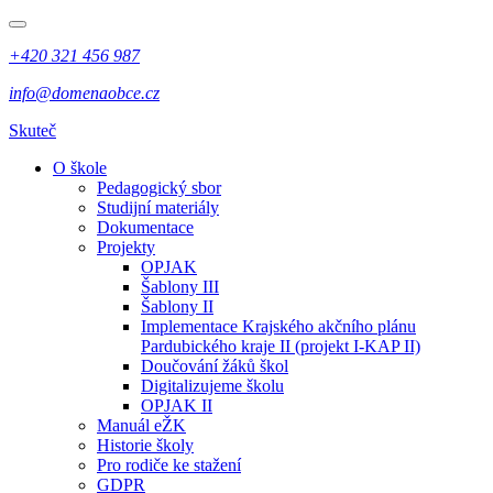
+420 321 456 987
info@domenaobce.cz
Skuteč
O škole
Pedagogický sbor
Studijní materiály
Dokumentace
Projekty
OPJAK
Šablony III
Šablony II
Implementace Krajského akčního plánu
Pardubického kraje II (projekt I-KAP II)
Doučování žáků škol
Digitalizujeme školu
OPJAK II
Manuál eŽK
Historie školy
Pro rodiče ke stažení
GDPR