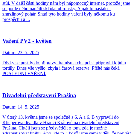
stůl. V další části hodiny nám byl nápomocný internet, protože jsme
se podle něho naučili skládat ubrousky. A pak to nastalo –
zmrzlinový pohár. Snad tyto hodiny vaření byly někomu ku
prospěchu a ...
Vaření PV2 - květen
Datum:
23. 5. 2025
Dívky se pustily do přípravy tiramisu a chlapci si připravili k jídlu
tortilly. Dnes vše vyšlo, zbyla i časová rezerva. Příště nás čeká
POSLEDNÍ VAŘENÍ.
Divadelní představení Prašina
Datum:
14. 5. 2025
V úterý 13. května jsme se společně s 6. A a 6. B vypravili do
Klicperova divadla v Hradci Králové na divadelní představení
Prašina. Chtěli jsem se předsvědčit o tom, zda je možné
zdramatizovat knihu. Ano, jde to, i když jsme sami viděli, že převést