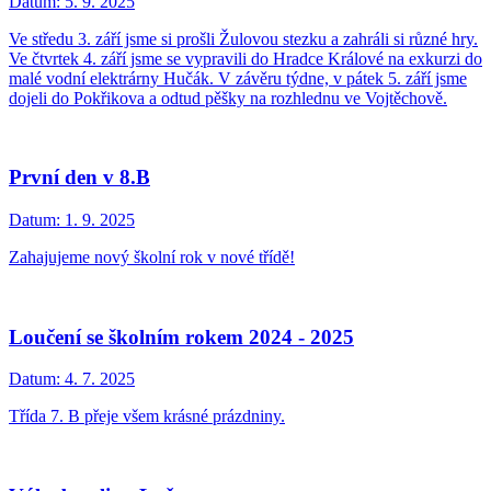
Datum:
5. 9. 2025
Ve středu 3. září jsme si prošli Žulovou stezku a zahráli si různé hry.
Ve čtvrtek 4. září jsme se vypravili do Hradce Králové na exkurzi do
malé vodní elektrárny Hučák. V závěru týdne, v pátek 5. září jsme
dojeli do Pokřikova a odtud pěšky na rozhlednu ve Vojtěchově.
První den v 8.B
Datum:
1. 9. 2025
Zahajujeme nový školní rok v nové třídě!
Loučení se školním rokem 2024 - 2025
Datum:
4. 7. 2025
Třída 7. B přeje všem krásné prázdniny.