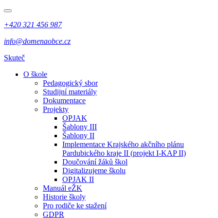
+420 321 456 987
info@domenaobce.cz
Skuteč
O škole
Pedagogický sbor
Studijní materiály
Dokumentace
Projekty
OPJAK
Šablony III
Šablony II
Implementace Krajského akčního plánu
Pardubického kraje II (projekt I-KAP II)
Doučování žáků škol
Digitalizujeme školu
OPJAK II
Manuál eŽK
Historie školy
Pro rodiče ke stažení
GDPR