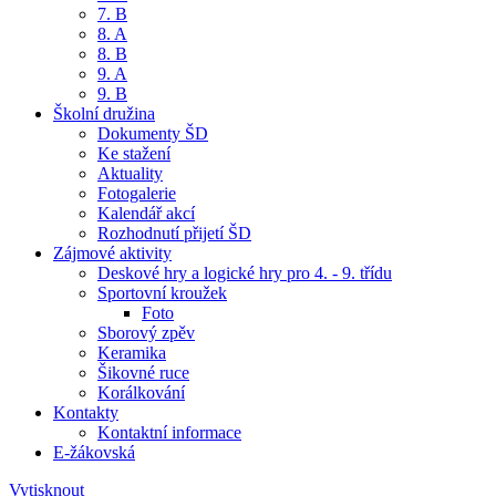
7. B
8. A
8. B
9. A
9. B
Školní družina
Dokumenty ŠD
Ke stažení
Aktuality
Fotogalerie
Kalendář akcí
Rozhodnutí přijetí ŠD
Zájmové aktivity
Deskové hry a logické hry pro 4. - 9. třídu
Sportovní kroužek
Foto
Sborový zpěv
Keramika
Šikovné ruce
Korálkování
Kontakty
Kontaktní informace
E-žákovská
Vytisknout