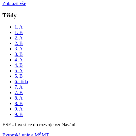
Zobrazit vše
Třídy
1. A
1. B
2. A
2. B
3. A
3. B
4. A
4. B
5. A
5. B
6. třída
7. A
7. B
8. A
8. B
9. A
9. B
ESF - Investice do rozvoje vzdělávání
Evropská unie a MŠMT