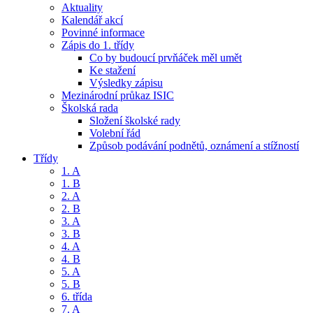
Aktuality
Kalendář akcí
Povinné informace
Zápis do 1. třídy
Co by budoucí prvňáček měl umět
Ke stažení
Výsledky zápisu
Mezinárodní průkaz ISIC
Školská rada
Složení školské rady
Volební řád
Způsob podávání podnětů, oznámení a stížností
Třídy
1. A
1. B
2. A
2. B
3. A
3. B
4. A
4. B
5. A
5. B
6. třída
7. A