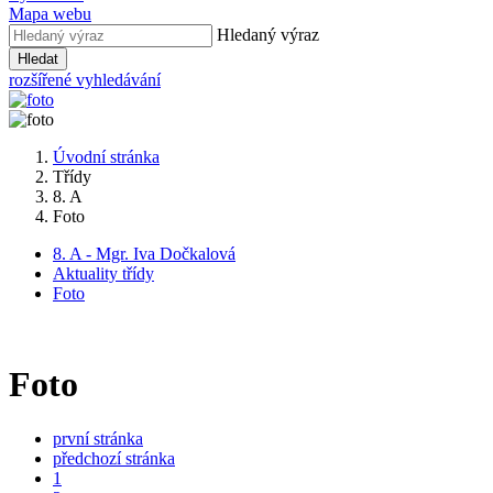
Mapa webu
Hledaný výraz
Hledat
rozšířené vyhledávání
Úvodní stránka
Třídy
8. A
Foto
8. A - Mgr. Iva Dočkalová
Aktuality třídy
Foto
Foto
první stránka
předchozí stránka
1