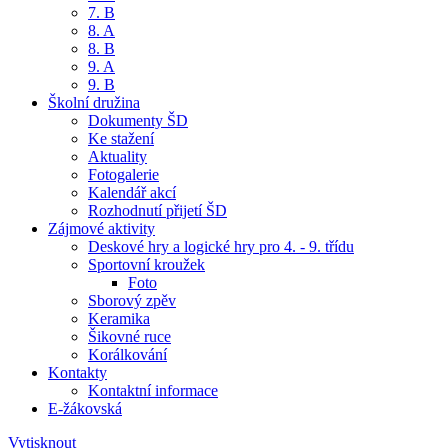
7. B
8. A
8. B
9. A
9. B
Školní družina
Dokumenty ŠD
Ke stažení
Aktuality
Fotogalerie
Kalendář akcí
Rozhodnutí přijetí ŠD
Zájmové aktivity
Deskové hry a logické hry pro 4. - 9. třídu
Sportovní kroužek
Foto
Sborový zpěv
Keramika
Šikovné ruce
Korálkování
Kontakty
Kontaktní informace
E-žákovská
Vytisknout