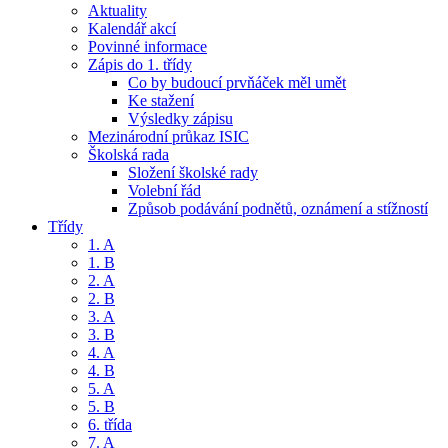
Aktuality
Kalendář akcí
Povinné informace
Zápis do 1. třídy
Co by budoucí prvňáček měl umět
Ke stažení
Výsledky zápisu
Mezinárodní průkaz ISIC
Školská rada
Složení školské rady
Volební řád
Způsob podávání podnětů, oznámení a stížností
Třídy
1. A
1. B
2. A
2. B
3. A
3. B
4. A
4. B
5. A
5. B
6. třída
7. A