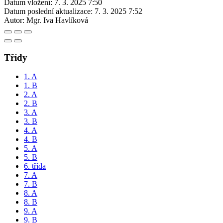
Datum vložení:
7. 3. 2025 7:50
Datum poslední aktualizace:
7. 3. 2025 7:52
Autor:
Mgr. Iva Havlíková
Třídy
1. A
1. B
2. A
2. B
3. A
3. B
4. A
4. B
5. A
5. B
6. třída
7. A
7. B
8. A
8. B
9. A
9. B