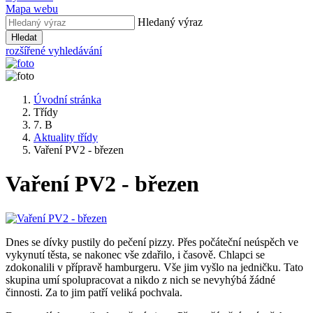
Mapa webu
Hledaný výraz
Hledat
rozšířené vyhledávání
Úvodní stránka
Třídy
7. B
Aktuality třídy
Vaření PV2 - březen
Vaření PV2 - březen
Dnes se dívky pustily do pečení pizzy. Přes počáteční neúspěch ve
vykynutí těsta, se nakonec vše zdařilo, i časově. Chlapci se
zdokonalili v přípravě hamburgeru. Vše jim vyšlo na jedničku. Tato
skupina umí spolupracovat a nikdo z nich se nevyhýbá žádné
činnosti. Za to jim patří veliká pochvala.