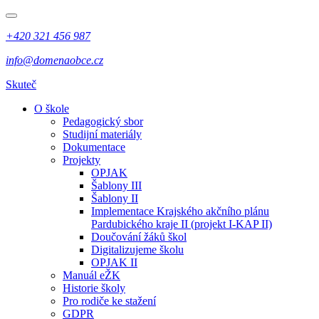
+420 321 456 987
info@domenaobce.cz
Skuteč
O škole
Pedagogický sbor
Studijní materiály
Dokumentace
Projekty
OPJAK
Šablony III
Šablony II
Implementace Krajského akčního plánu
Pardubického kraje II (projekt I-KAP II)
Doučování žáků škol
Digitalizujeme školu
OPJAK II
Manuál eŽK
Historie školy
Pro rodiče ke stažení
GDPR