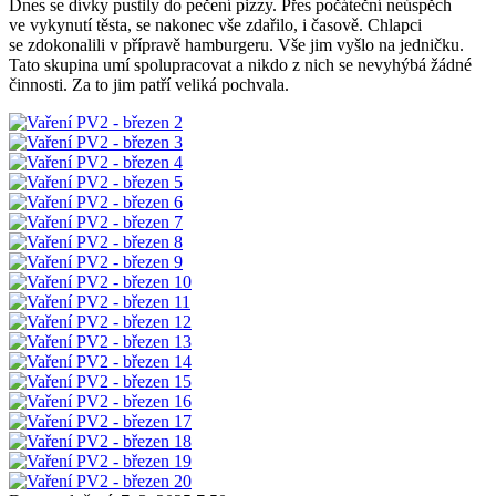
Dnes se dívky pustily do pečení pizzy. Přes počáteční neúspěch
ve vykynutí těsta, se nakonec vše zdařilo, i časově. Chlapci
se zdokonalili v přípravě hamburgeru. Vše jim vyšlo na jedničku.
Tato skupina umí spolupracovat a nikdo z nich se nevyhýbá žádné
činnosti. Za to jim patří veliká pochvala.