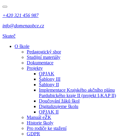
+420 321 456 987
info@domenaobce.cz
Skuteč
O škole
Pedagogický sbor
Studijní materiály
Dokumentace
Projekty
OPJAK
Šablony III
Šablony II
Implementace Krajského akčního plánu
Pardubického kraje II (projekt I-KAP II)
Doučování žáků škol
Digitalizujeme školu
OPJAK II
Manuál eŽK
Historie školy
Pro rodiče ke stažení
GDPR