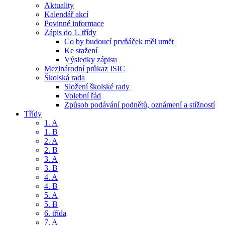
Aktuality
Kalendář akcí
Povinné informace
Zápis do 1. třídy
Co by budoucí prvňáček měl umět
Ke stažení
Výsledky zápisu
Mezinárodní průkaz ISIC
Školská rada
Složení školské rady
Volební řád
Způsob podávání podnětů, oznámení a stížností
Třídy
1. A
1. B
2. A
2. B
3. A
3. B
4. A
4. B
5. A
5. B
6. třída
7. A