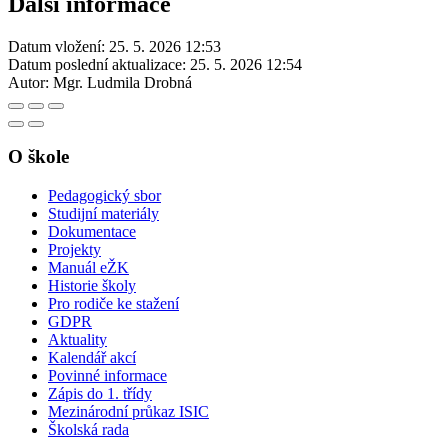
Další informace
Datum vložení:
25. 5. 2026 12:53
Datum poslední aktualizace:
25. 5. 2026 12:54
Autor:
Mgr. Ludmila Drobná
O škole
Pedagogický sbor
Studijní materiály
Dokumentace
Projekty
Manuál eŽK
Historie školy
Pro rodiče ke stažení
GDPR
Aktuality
Kalendář akcí
Povinné informace
Zápis do 1. třídy
Mezinárodní průkaz ISIC
Školská rada