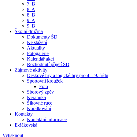
7. B
8. A
8. B
9. A
9. B
Školní družina
Dokumenty ŠD
Ke stažení
Aktuality
Fotogalerie
Kalendář akcí
Rozhodnutí přijetí ŠD
Zájmové aktivity
Deskové hry a logické hry pro 4. - 9. třídu
Sportovní kroužek
Foto
Sborový zpěv
Keramika
Šikovné ruce
Korálkování
Kontakty
Kontaktní informace
E-žákovská
Vytisknout