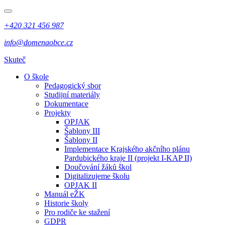
+420 321 456 987
info@domenaobce.cz
Skuteč
O škole
Pedagogický sbor
Studijní materiály
Dokumentace
Projekty
OPJAK
Šablony III
Šablony II
Implementace Krajského akčního plánu
Pardubického kraje II (projekt I-KAP II)
Doučování žáků škol
Digitalizujeme školu
OPJAK II
Manuál eŽK
Historie školy
Pro rodiče ke stažení
GDPR