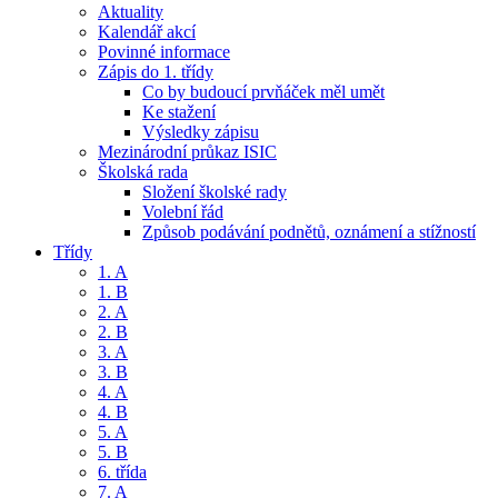
Aktuality
Kalendář akcí
Povinné informace
Zápis do 1. třídy
Co by budoucí prvňáček měl umět
Ke stažení
Výsledky zápisu
Mezinárodní průkaz ISIC
Školská rada
Složení školské rady
Volební řád
Způsob podávání podnětů, oznámení a stížností
Třídy
1. A
1. B
2. A
2. B
3. A
3. B
4. A
4. B
5. A
5. B
6. třída
7. A