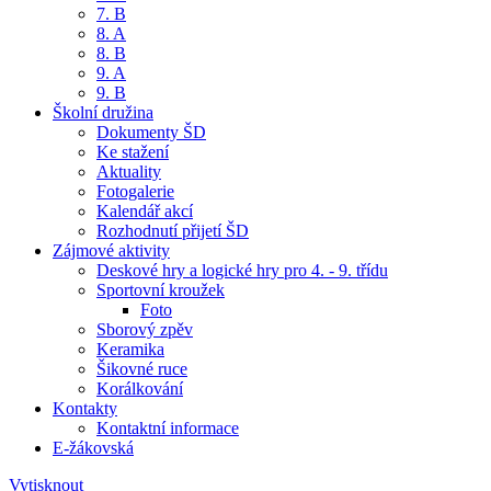
7. B
8. A
8. B
9. A
9. B
Školní družina
Dokumenty ŠD
Ke stažení
Aktuality
Fotogalerie
Kalendář akcí
Rozhodnutí přijetí ŠD
Zájmové aktivity
Deskové hry a logické hry pro 4. - 9. třídu
Sportovní kroužek
Foto
Sborový zpěv
Keramika
Šikovné ruce
Korálkování
Kontakty
Kontaktní informace
E-žákovská
Vytisknout