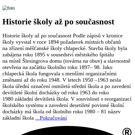
Historie školy až po současnost
Historie školy až po současnost Podle zápisů v kronice
školy vyvstal v roce 1894 požadavek místních občanů
na zřízení měšťanské školy chlapecké. Stavba školy byla
zahájena roku 1895 v sousedství městského špitálu
na místě Šlesingrova domu (továrna na obuv) a slavnostně
otevřena na začátku školního roku 1897– 98. Jako
chlapecká škola fungovala s menšími organizačními
změnami až do roku 1948. V letech 1950 –1963 nesla
škola úřední označení osmiletá střední škola a po zavedení
devítileté školní docházky od roku 1963 do roku
1980 základní devítiletá škola. V souvislosti s reorganizací
školského systému a zavedení desetileté povinné školní
docházky má škola od školního roku 1980 – 81 název
základní škola
...Pokračování