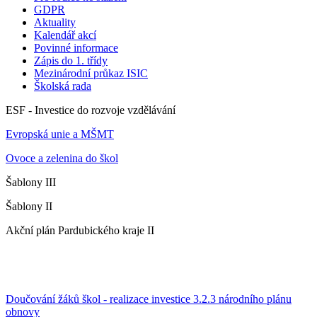
GDPR
Aktuality
Kalendář akcí
Povinné informace
Zápis do 1. třídy
Mezinárodní průkaz ISIC
Školská rada
ESF - Investice do rozvoje vzdělávání
Evropská unie a MŠMT
Ovoce a zelenina do škol
Šablony III
Šablony II
Akční plán Pardubického kraje II
Doučování žáků škol - realizace investice 3.2.3 národního plánu
obnovy