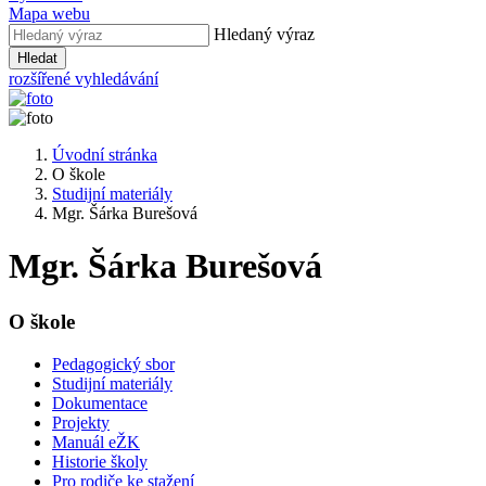
Mapa webu
Hledaný výraz
Hledat
rozšířené vyhledávání
Úvodní stránka
O škole
Studijní materiály
Mgr. Šárka Burešová
Mgr. Šárka Burešová
O škole
Pedagogický sbor
Studijní materiály
Dokumentace
Projekty
Manuál eŽK
Historie školy
Pro rodiče ke stažení