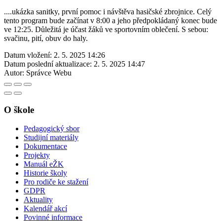
....ukázka sanitky, první pomoc i návštěva hasičské zbrojnice. Celý
tento program bude začínat v 8:00 a jeho předpokládaný konec bude
ve 12:25. Důležitá je účast žáků ve sportovním oblečení. S sebou:
svačinu, pití, obuv do haly.
Datum vložení:
2. 5. 2025 14:26
Datum poslední aktualizace:
2. 5. 2025 14:47
Autor:
Správce Webu
O škole
Pedagogický sbor
Studijní materiály
Dokumentace
Projekty
Manuál eŽK
Historie školy
Pro rodiče ke stažení
GDPR
Aktuality
Kalendář akcí
Povinné informace