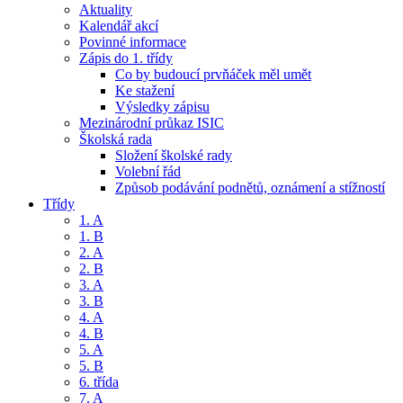
Aktuality
Kalendář akcí
Povinné informace
Zápis do 1. třídy
Co by budoucí prvňáček měl umět
Ke stažení
Výsledky zápisu
Mezinárodní průkaz ISIC
Školská rada
Složení školské rady
Volební řád
Způsob podávání podnětů, oznámení a stížností
Třídy
1. A
1. B
2. A
2. B
3. A
3. B
4. A
4. B
5. A
5. B
6. třída
7. A