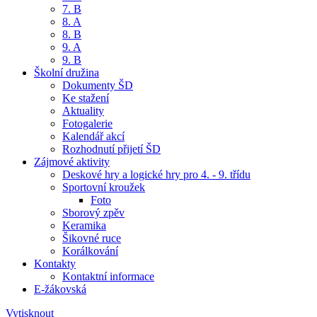
7. B
8. A
8. B
9. A
9. B
Školní družina
Dokumenty ŠD
Ke stažení
Aktuality
Fotogalerie
Kalendář akcí
Rozhodnutí přijetí ŠD
Zájmové aktivity
Deskové hry a logické hry pro 4. - 9. třídu
Sportovní kroužek
Foto
Sborový zpěv
Keramika
Šikovné ruce
Korálkování
Kontakty
Kontaktní informace
E-žákovská
Vytisknout