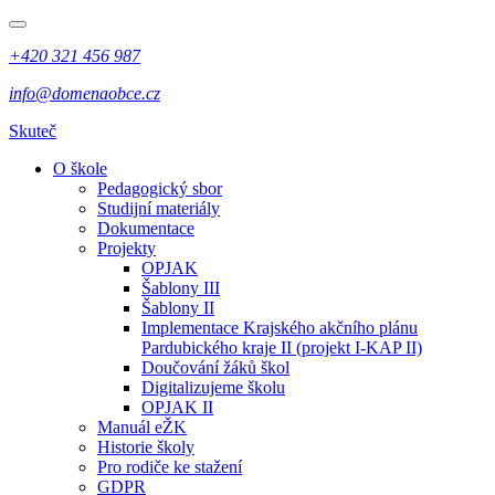
+420 321 456 987
info@domenaobce.cz
Skuteč
O škole
Pedagogický sbor
Studijní materiály
Dokumentace
Projekty
OPJAK
Šablony III
Šablony II
Implementace Krajského akčního plánu
Pardubického kraje II (projekt I-KAP II)
Doučování žáků škol
Digitalizujeme školu
OPJAK II
Manuál eŽK
Historie školy
Pro rodiče ke stažení
GDPR