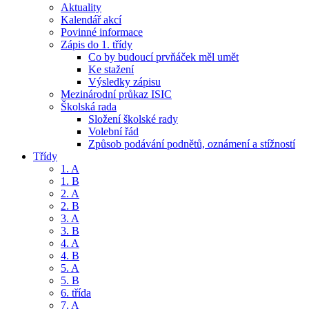
Aktuality
Kalendář akcí
Povinné informace
Zápis do 1. třídy
Co by budoucí prvňáček měl umět
Ke stažení
Výsledky zápisu
Mezinárodní průkaz ISIC
Školská rada
Složení školské rady
Volební řád
Způsob podávání podnětů, oznámení a stížností
Třídy
1. A
1. B
2. A
2. B
3. A
3. B
4. A
4. B
5. A
5. B
6. třída
7. A