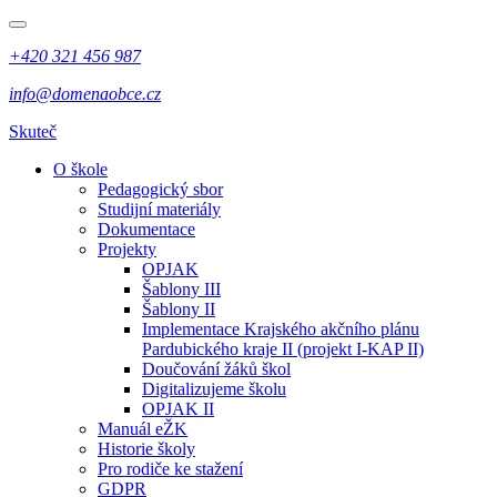
+420 321 456 987
info@domenaobce.cz
Skuteč
O škole
Pedagogický sbor
Studijní materiály
Dokumentace
Projekty
OPJAK
Šablony III
Šablony II
Implementace Krajského akčního plánu
Pardubického kraje II (projekt I-KAP II)
Doučování žáků škol
Digitalizujeme školu
OPJAK II
Manuál eŽK
Historie školy
Pro rodiče ke stažení
GDPR