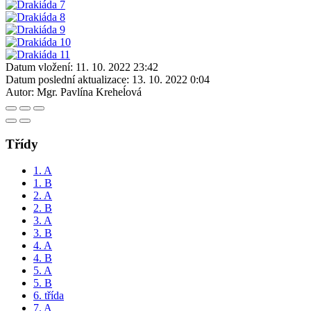
Datum vložení:
11. 10. 2022 23:42
Datum poslední aktualizace:
13. 10. 2022 0:04
Autor:
Mgr. Pavlína Kreheĺová
Třídy
1. A
1. B
2. A
2. B
3. A
3. B
4. A
4. B
5. A
5. B
6. třída
7. A