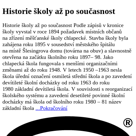
Historie školy až po současnost
Historie školy až po současnost Podle zápisů v kronice
školy vyvstal v roce 1894 požadavek místních občanů
na zřízení měšťanské školy chlapecké. Stavba školy byla
zahájena roku 1895 v sousedství městského špitálu
na místě Šlesingrova domu (továrna na obuv) a slavnostně
otevřena na začátku školního roku 1897– 98. Jako
chlapecká škola fungovala s menšími organizačními
změnami až do roku 1948. V letech 1950 –1963 nesla
škola úřední označení osmiletá střední škola a po zavedení
devítileté školní docházky od roku 1963 do roku
1980 základní devítiletá škola. V souvislosti s reorganizací
školského systému a zavedení desetileté povinné školní
docházky má škola od školního roku 1980 – 81 název
základní škola
...Pokračování