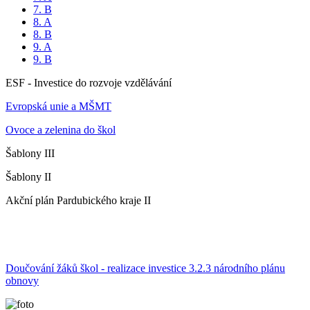
7. B
8. A
8. B
9. A
9. B
ESF - Investice do rozvoje vzdělávání
Evropská unie a MŠMT
Ovoce a zelenina do škol
Šablony III
Šablony II
Akční plán Pardubického kraje II
Doučování žáků škol - realizace investice 3.2.3 národního plánu
obnovy