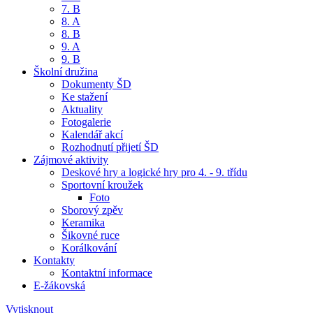
7. B
8. A
8. B
9. A
9. B
Školní družina
Dokumenty ŠD
Ke stažení
Aktuality
Fotogalerie
Kalendář akcí
Rozhodnutí přijetí ŠD
Zájmové aktivity
Deskové hry a logické hry pro 4. - 9. třídu
Sportovní kroužek
Foto
Sborový zpěv
Keramika
Šikovné ruce
Korálkování
Kontakty
Kontaktní informace
E-žákovská
Vytisknout