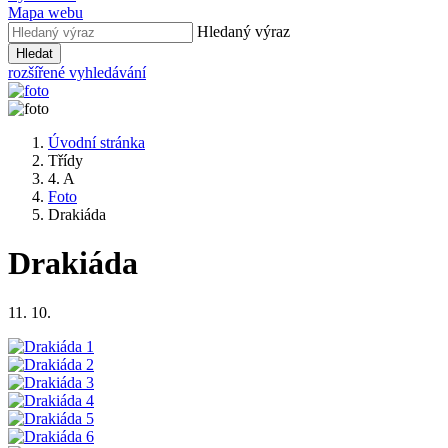
Mapa webu
Hledaný výraz
Hledat
rozšířené vyhledávání
Úvodní stránka
Třídy
4. A
Foto
Drakiáda
Drakiáda
11. 10.