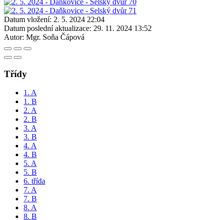
Datum vložení:
2. 5. 2024 22:04
Datum poslední aktualizace:
29. 11. 2024 13:52
Autor:
Mgr. Soňa Čápová
Třídy
1. A
1. B
2. A
2. B
3. A
3. B
4. A
4. B
5. A
5. B
6. třída
7. A
7. B
8. A
8. B