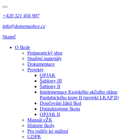
+420 321 456 987
info@domenaobce.cz
Skuteč
O škole
Pedagogický sbor
Studijní materiály
Dokumentace
Projekty
OPJAK
Šablony III
Šablony II
Implementace Krajského akčního plánu
Pardubického kraje II (projekt I-KAP II)
Doučování žáků škol
Digitalizujeme školu
OPJAK II
Manuál eŽK
Historie školy
Pro rodiče ke stažení
GDPR