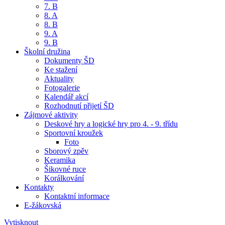
7. B
8. A
8. B
9. A
9. B
Školní družina
Dokumenty ŠD
Ke stažení
Aktuality
Fotogalerie
Kalendář akcí
Rozhodnutí přijetí ŠD
Zájmové aktivity
Deskové hry a logické hry pro 4. - 9. třídu
Sportovní kroužek
Foto
Sborový zpěv
Keramika
Šikovné ruce
Korálkování
Kontakty
Kontaktní informace
E-žákovská
Vytisknout