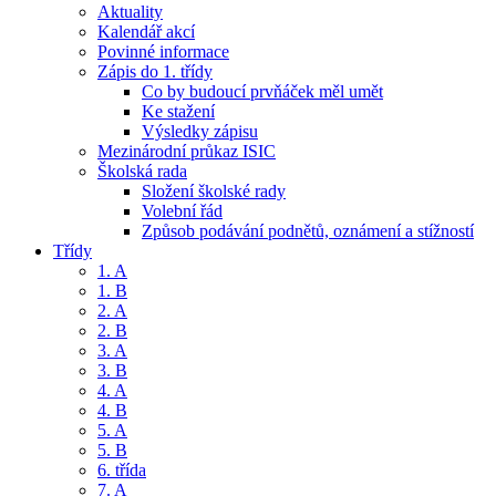
Aktuality
Kalendář akcí
Povinné informace
Zápis do 1. třídy
Co by budoucí prvňáček měl umět
Ke stažení
Výsledky zápisu
Mezinárodní průkaz ISIC
Školská rada
Složení školské rady
Volební řád
Způsob podávání podnětů, oznámení a stížností
Třídy
1. A
1. B
2. A
2. B
3. A
3. B
4. A
4. B
5. A
5. B
6. třída
7. A