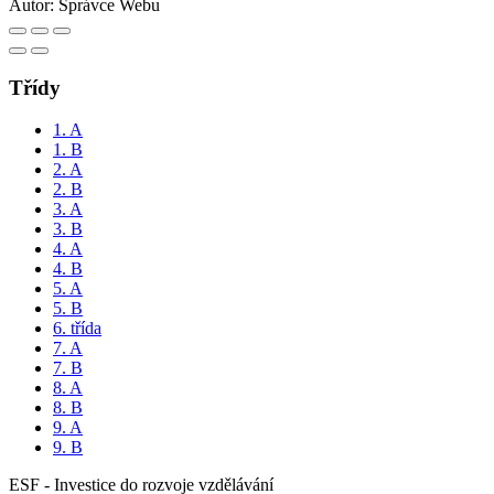
Autor:
Správce Webu
Třídy
1. A
1. B
2. A
2. B
3. A
3. B
4. A
4. B
5. A
5. B
6. třída
7. A
7. B
8. A
8. B
9. A
9. B
ESF - Investice do rozvoje vzdělávání