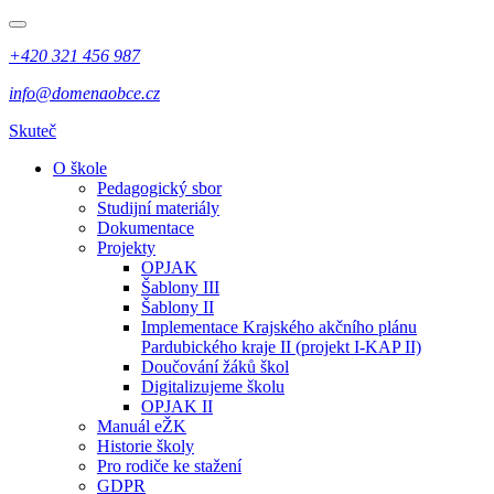
+420 321 456 987
info@domenaobce.cz
Skuteč
O škole
Pedagogický sbor
Studijní materiály
Dokumentace
Projekty
OPJAK
Šablony III
Šablony II
Implementace Krajského akčního plánu
Pardubického kraje II (projekt I-KAP II)
Doučování žáků škol
Digitalizujeme školu
OPJAK II
Manuál eŽK
Historie školy
Pro rodiče ke stažení
GDPR