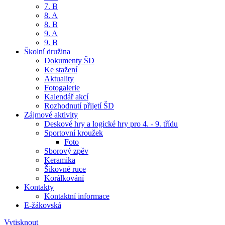
7. B
8. A
8. B
9. A
9. B
Školní družina
Dokumenty ŠD
Ke stažení
Aktuality
Fotogalerie
Kalendář akcí
Rozhodnutí přijetí ŠD
Zájmové aktivity
Deskové hry a logické hry pro 4. - 9. třídu
Sportovní kroužek
Foto
Sborový zpěv
Keramika
Šikovné ruce
Korálkování
Kontakty
Kontaktní informace
E-žákovská
Vytisknout