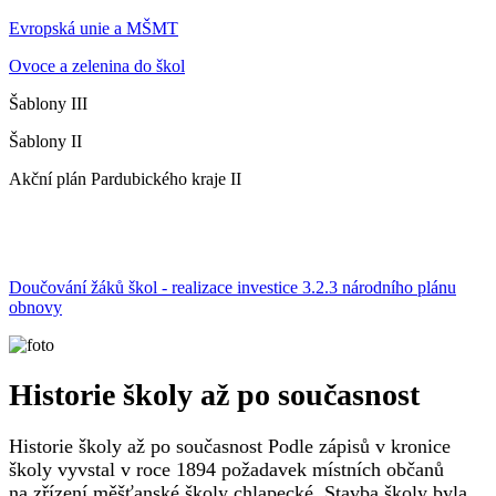
Evropská unie a MŠMT
Ovoce a zelenina do škol
Šablony III
Šablony II
Akční plán Pardubického kraje II
Doučování žáků škol - realizace investice 3.2.3 národního plánu
obnovy
Historie školy až po současnost
Historie školy až po současnost Podle zápisů v kronice
školy vyvstal v roce 1894 požadavek místních občanů
na zřízení měšťanské školy chlapecké. Stavba školy byla