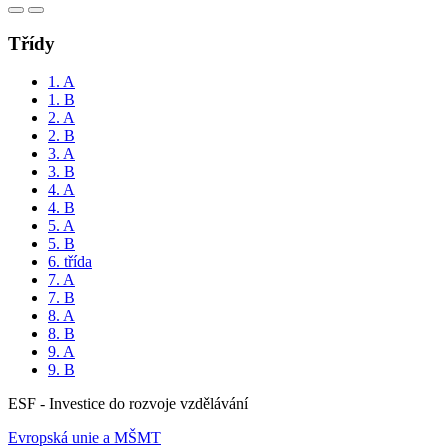
Třídy
1. A
1. B
2. A
2. B
3. A
3. B
4. A
4. B
5. A
5. B
6. třída
7. A
7. B
8. A
8. B
9. A
9. B
ESF - Investice do rozvoje vzdělávání
Evropská unie a MŠMT