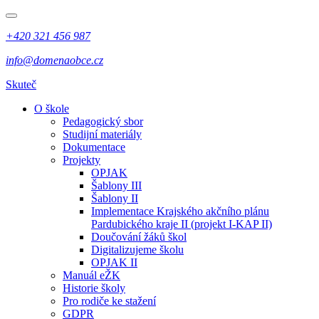
+420 321 456 987
info@domenaobce.cz
Skuteč
O škole
Pedagogický sbor
Studijní materiály
Dokumentace
Projekty
OPJAK
Šablony III
Šablony II
Implementace Krajského akčního plánu
Pardubického kraje II (projekt I-KAP II)
Doučování žáků škol
Digitalizujeme školu
OPJAK II
Manuál eŽK
Historie školy
Pro rodiče ke stažení
GDPR