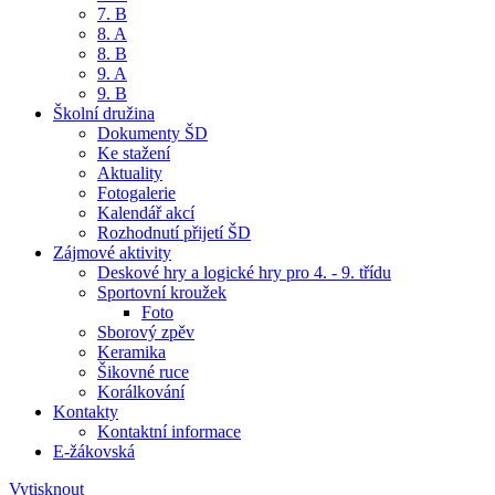
7. B
8. A
8. B
9. A
9. B
Školní družina
Dokumenty ŠD
Ke stažení
Aktuality
Fotogalerie
Kalendář akcí
Rozhodnutí přijetí ŠD
Zájmové aktivity
Deskové hry a logické hry pro 4. - 9. třídu
Sportovní kroužek
Foto
Sborový zpěv
Keramika
Šikovné ruce
Korálkování
Kontakty
Kontaktní informace
E-žákovská
Vytisknout