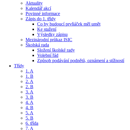
Aktuality
Kalendář akcí
Povinné informace
Zápis do 1. třídy
Co by budoucí prvňáček měl umět
Ke stažení
Výsledky zápisu
Mezinárodní průkaz ISIC
Školská rada
Složení školské rady
Volební řád
Způsob podávání podnětů, oznámení a stížností
Třídy
1. A
1. B
2. A
2. B
3. A
3. B
4. A
4. B
5. A
5. B
6. třída
7. A