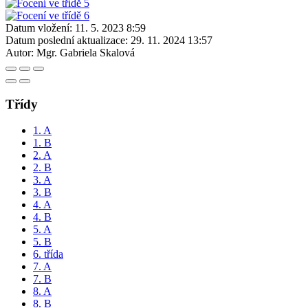
Datum vložení:
11. 5. 2023 8:59
Datum poslední aktualizace:
29. 11. 2024 13:57
Autor:
Mgr. Gabriela Skalová
Třídy
1. A
1. B
2. A
2. B
3. A
3. B
4. A
4. B
5. A
5. B
6. třída
7. A
7. B
8. A
8. B