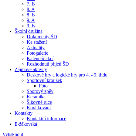
7. B
8. A
8. B
9. A
9. B
Školní družina
Dokumenty ŠD
Ke stažení
Aktuality
Fotogalerie
Kalendář akcí
Rozhodnutí přijetí ŠD
Zájmové aktivity
Deskové hry a logické hry pro 4. - 9. třídu
Sportovní kroužek
Foto
Sborový zpěv
Keramika
Šikovné ruce
Korálkování
Kontakty
Kontaktní informace
E-žákovská
Vytisknout