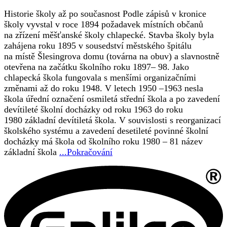
Historie školy až po současnost Podle zápisů v kronice
školy vyvstal v roce 1894 požadavek místních občanů
na zřízení měšťanské školy chlapecké. Stavba školy byla
zahájena roku 1895 v sousedství městského špitálu
na místě Šlesingrova domu (továrna na obuv) a slavnostně
otevřena na začátku školního roku 1897– 98. Jako
chlapecká škola fungovala s menšími organizačními
změnami až do roku 1948. V letech 1950 –1963 nesla
škola úřední označení osmiletá střední škola a po zavedení
devítileté školní docházky od roku 1963 do roku
1980 základní devítiletá škola. V souvislosti s reorganizací
školského systému a zavedení desetileté povinné školní
docházky má škola od školního roku 1980 – 81 název
základní škola
...Pokračování