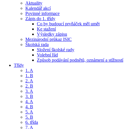
Aktuality
Kalendář akcí
Povinné informace
Zápis do 1. třídy
Co by budoucí prvňáček měl umět
Ke stažení
Výsledky zápisu
Mezinárodní průkaz ISIC
Školská rada
Složení školské rady
Volební řád
Způsob podávání podnětů, oznámení a stížností
Třídy
1. A
1. B
2. A
2. B
3. A
3. B
4. A
4. B
5. A
5. B
6. třída
7. A