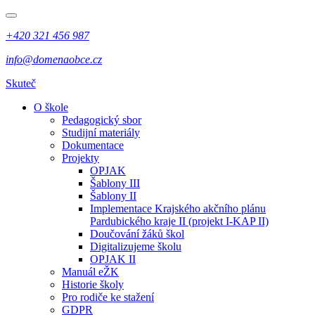
+420 321 456 987
info@domenaobce.cz
Skuteč
O škole
Pedagogický sbor
Studijní materiály
Dokumentace
Projekty
OPJAK
Šablony III
Šablony II
Implementace Krajského akčního plánu
Pardubického kraje II (projekt I-KAP II)
Doučování žáků škol
Digitalizujeme školu
OPJAK II
Manuál eŽK
Historie školy
Pro rodiče ke stažení
GDPR