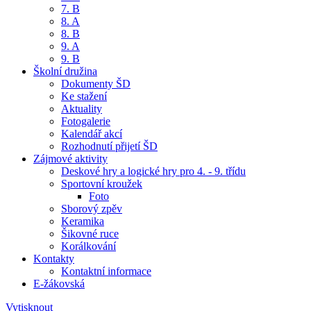
7. B
8. A
8. B
9. A
9. B
Školní družina
Dokumenty ŠD
Ke stažení
Aktuality
Fotogalerie
Kalendář akcí
Rozhodnutí přijetí ŠD
Zájmové aktivity
Deskové hry a logické hry pro 4. - 9. třídu
Sportovní kroužek
Foto
Sborový zpěv
Keramika
Šikovné ruce
Korálkování
Kontakty
Kontaktní informace
E-žákovská
Vytisknout