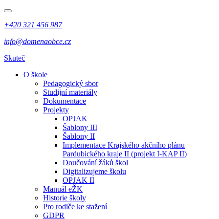
+420 321 456 987
info@domenaobce.cz
Skuteč
O škole
Pedagogický sbor
Studijní materiály
Dokumentace
Projekty
OPJAK
Šablony III
Šablony II
Implementace Krajského akčního plánu
Pardubického kraje II (projekt I-KAP II)
Doučování žáků škol
Digitalizujeme školu
OPJAK II
Manuál eŽK
Historie školy
Pro rodiče ke stažení
GDPR