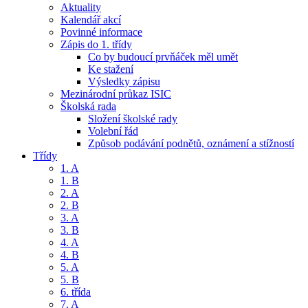
Aktuality
Kalendář akcí
Povinné informace
Zápis do 1. třídy
Co by budoucí prvňáček měl umět
Ke stažení
Výsledky zápisu
Mezinárodní průkaz ISIC
Školská rada
Složení školské rady
Volební řád
Způsob podávání podnětů, oznámení a stížností
Třídy
1. A
1. B
2. A
2. B
3. A
3. B
4. A
4. B
5. A
5. B
6. třída
7. A