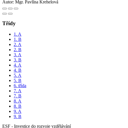
Autor:
Mgr. Pavlína Kreheĺová
Třídy
1. A
1. B
2. A
2. B
3. A
3. B
4. A
4. B
5. A
5. B
6. třída
7. A
7. B
8. A
8. B
9. A
9. B
ESF - Investice do rozvoje vzdělávání