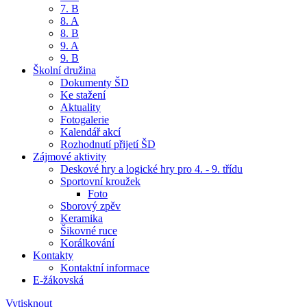
7. B
8. A
8. B
9. A
9. B
Školní družina
Dokumenty ŠD
Ke stažení
Aktuality
Fotogalerie
Kalendář akcí
Rozhodnutí přijetí ŠD
Zájmové aktivity
Deskové hry a logické hry pro 4. - 9. třídu
Sportovní kroužek
Foto
Sborový zpěv
Keramika
Šikovné ruce
Korálkování
Kontakty
Kontaktní informace
E-žákovská
Vytisknout