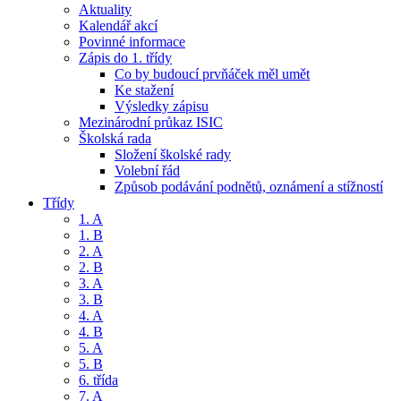
Aktuality
Kalendář akcí
Povinné informace
Zápis do 1. třídy
Co by budoucí prvňáček měl umět
Ke stažení
Výsledky zápisu
Mezinárodní průkaz ISIC
Školská rada
Složení školské rady
Volební řád
Způsob podávání podnětů, oznámení a stížností
Třídy
1. A
1. B
2. A
2. B
3. A
3. B
4. A
4. B
5. A
5. B
6. třída
7. A