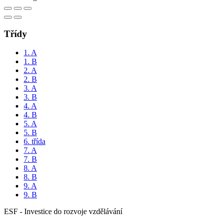
Třídy
1. A
1. B
2. A
2. B
3. A
3. B
4. A
4. B
5. A
5. B
6. třída
7. A
7. B
8. A
8. B
9. A
9. B
ESF - Investice do rozvoje vzdělávání