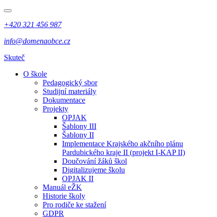
+420 321 456 987
info@domenaobce.cz
Skuteč
O škole
Pedagogický sbor
Studijní materiály
Dokumentace
Projekty
OPJAK
Šablony III
Šablony II
Implementace Krajského akčního plánu
Pardubického kraje II (projekt I-KAP II)
Doučování žáků škol
Digitalizujeme školu
OPJAK II
Manuál eŽK
Historie školy
Pro rodiče ke stažení
GDPR