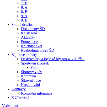
7. B
8. A
8. B
9. A
9. B
Školní družina
Dokumenty ŠD
Ke stažení
Aktuality
Fotogalerie
Kalendář akcí
Rozhodnutí přijetí ŠD
Zájmové aktivity
Deskové hry a logické hry pro 4. - 9. třídu
Sportovní kroužek
Foto
Sborový zpěv
Keramika
Šikovné ruce
Korálkování
Kontakty
Kontaktní informace
E-žákovská
Vytisknout