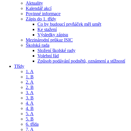
Aktuality
Kalendář akcí
Povinné informace
Zápis do 1. třídy
Co by budoucí prvňáček měl umět
Ke stažení
Výsledky zápisu
Mezinárodní průkaz ISIC
Školská rada
Složení školské rady
Volební řád
Způsob podávání podnětů, oznámení a stížností
Třídy
1. A
1. B
2. A
2. B
3. A
3. B
4. A
4. B
5. A
5. B
6. třída
7. A