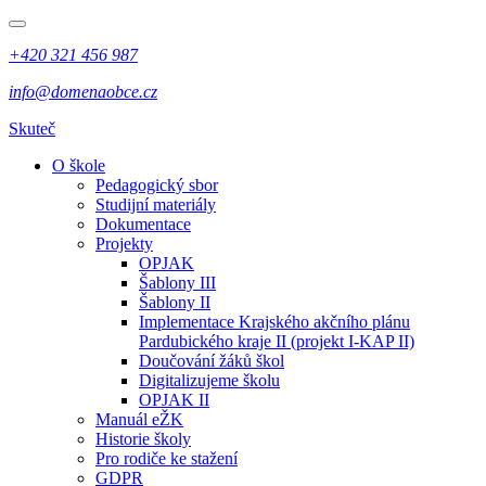
+420 321 456 987
info@domenaobce.cz
Skuteč
O škole
Pedagogický sbor
Studijní materiály
Dokumentace
Projekty
OPJAK
Šablony III
Šablony II
Implementace Krajského akčního plánu
Pardubického kraje II (projekt I-KAP II)
Doučování žáků škol
Digitalizujeme školu
OPJAK II
Manuál eŽK
Historie školy
Pro rodiče ke stažení
GDPR