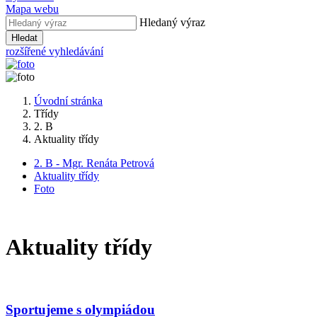
Mapa webu
Hledaný výraz
Hledat
rozšířené vyhledávání
Úvodní stránka
Třídy
2. B
Aktuality třídy
2. B - Mgr. Renáta Petrová
Aktuality třídy
Foto
Aktuality třídy
Sportujeme s olympiádou