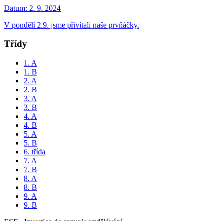
Datum:
2. 9. 2024
V pondělí 2.9. jsme přivítali naše prvňáčky.
Třídy
1. A
1. B
2. A
2. B
3. A
3. B
4. A
4. B
5. A
5. B
6. třída
7. A
7. B
8. A
8. B
9. A
9. B