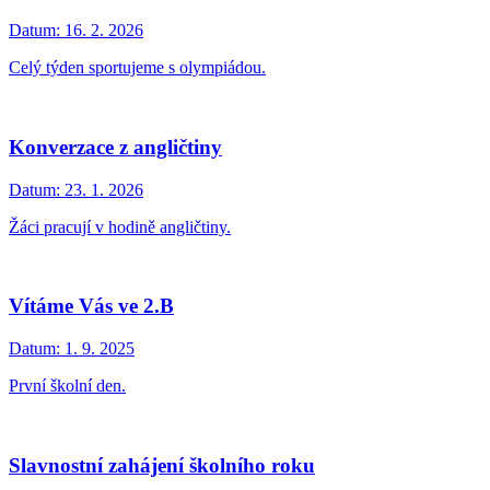
Datum:
16. 2. 2026
Celý týden sportujeme s olympiádou.
Konverzace z angličtiny
Datum:
23. 1. 2026
Žáci pracují v hodině angličtiny.
Vítáme Vás ve 2.B
Datum:
1. 9. 2025
První školní den.
Slavnostní zahájení školního roku