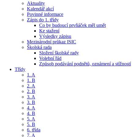
Aktuality
Kalendář akcí
Povinné informace
Zápis do 1. třídy
Co by budoucí prvňáček měl umět
Ke stažení
Výsledky zápisu
Mezinárodní průkaz ISIC
Školská rada
Složení školské rady
Volební řád
Způsob podávání podnětů, oznámení a stížností
Třídy
1. A
1. B
2. A
2. B
3. A
3. B
4. A
4. B
5. A
5. B
6. třída
7. A