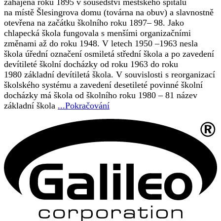
zahájena roku 1895 v sousedství městského špitálu
na místě Šlesingrova domu (továrna na obuv) a slavnostně
otevřena na začátku školního roku 1897– 98. Jako
chlapecká škola fungovala s menšími organizačními
změnami až do roku 1948. V letech 1950 –1963 nesla
škola úřední označení osmiletá střední škola a po zavedení
devítileté školní docházky od roku 1963 do roku
1980 základní devítiletá škola. V souvislosti s reorganizací
školského systému a zavedení desetileté povinné školní
docházky má škola od školního roku 1980 – 81 název
základní škola
...Pokračování