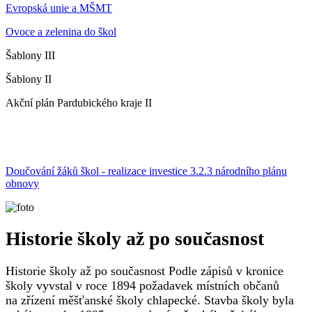
Evropská unie a MŠMT
Ovoce a zelenina do škol
Šablony III
Šablony II
Akční plán Pardubického kraje II
Doučování žáků škol - realizace investice 3.2.3 národního plánu
obnovy
Historie školy až po současnost
Historie školy až po současnost Podle zápisů v kronice
školy vyvstal v roce 1894 požadavek místních občanů
na zřízení měšťanské školy chlapecké. Stavba školy byla