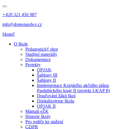
+420 321 456 987
info@domenaobce.cz
Skuteč
O škole
Pedagogický sbor
Studijní materiály
Dokumentace
Projekty
OPJAK
Šablony III
Šablony II
Implementace Krajského akčního plánu
Pardubického kraje II (projekt I-KAP II)
Doučování žáků škol
Digitalizujeme školu
OPJAK II
Manuál eŽK
Historie školy
Pro rodiče ke stažení
GDPR