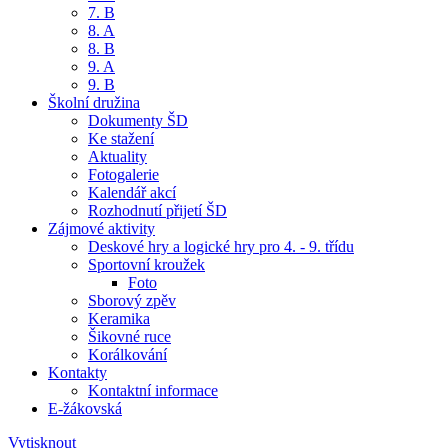
7. B
8. A
8. B
9. A
9. B
Školní družina
Dokumenty ŠD
Ke stažení
Aktuality
Fotogalerie
Kalendář akcí
Rozhodnutí přijetí ŠD
Zájmové aktivity
Deskové hry a logické hry pro 4. - 9. třídu
Sportovní kroužek
Foto
Sborový zpěv
Keramika
Šikovné ruce
Korálkování
Kontakty
Kontaktní informace
E-žákovská
Vytisknout