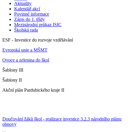
Aktuality
Kalendář akcí
Povinné informace
Zápis do 1. třídy
Mezinárodní průkaz ISIC
Školská rada
ESF - Investice do rozvoje vzdělávání
Evropská unie a MŠMT
Ovoce a zelenina do škol
Šablony III
Šablony II
Akční plán Pardubického kraje II
Doučování žáků škol - realizace investice 3.2.3 národního plánu
obnovy