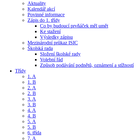
Aktuality
Kalendář akcí
Povinné informace
Zápis do 1. třídy
Co by budoucí prvňáček měl umět
Ke stažení
Výsledky zápisu
Mezinárodní průkaz ISIC
Školská rada
Složení školské rady
Volební řád
Způsob podávání podnětů, oznámení a stížností
Třídy
1. A
1. B
2. A
2. B
3. A
3. B
4. A
4. B
5. A
5. B
6. třída
7. A