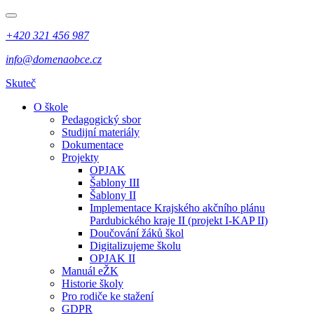
+420 321 456 987
info@domenaobce.cz
Skuteč
O škole
Pedagogický sbor
Studijní materiály
Dokumentace
Projekty
OPJAK
Šablony III
Šablony II
Implementace Krajského akčního plánu
Pardubického kraje II (projekt I-KAP II)
Doučování žáků škol
Digitalizujeme školu
OPJAK II
Manuál eŽK
Historie školy
Pro rodiče ke stažení
GDPR