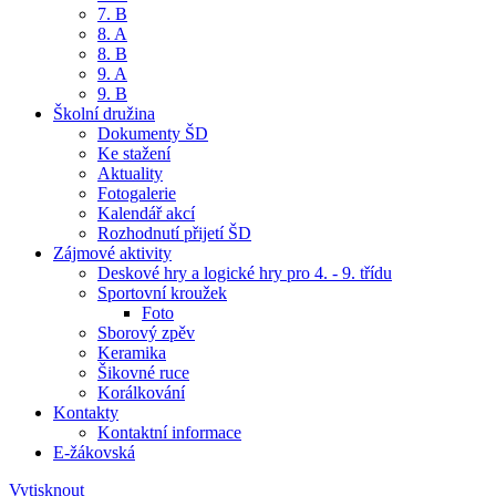
7. B
8. A
8. B
9. A
9. B
Školní družina
Dokumenty ŠD
Ke stažení
Aktuality
Fotogalerie
Kalendář akcí
Rozhodnutí přijetí ŠD
Zájmové aktivity
Deskové hry a logické hry pro 4. - 9. třídu
Sportovní kroužek
Foto
Sborový zpěv
Keramika
Šikovné ruce
Korálkování
Kontakty
Kontaktní informace
E-žákovská
Vytisknout