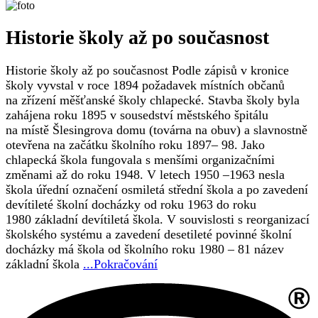
Historie školy až po současnost
Historie školy až po současnost Podle zápisů v kronice
školy vyvstal v roce 1894 požadavek místních občanů
na zřízení měšťanské školy chlapecké. Stavba školy byla
zahájena roku 1895 v sousedství městského špitálu
na místě Šlesingrova domu (továrna na obuv) a slavnostně
otevřena na začátku školního roku 1897– 98. Jako
chlapecká škola fungovala s menšími organizačními
změnami až do roku 1948. V letech 1950 –1963 nesla
škola úřední označení osmiletá střední škola a po zavedení
devítileté školní docházky od roku 1963 do roku
1980 základní devítiletá škola. V souvislosti s reorganizací
školského systému a zavedení desetileté povinné školní
docházky má škola od školního roku 1980 – 81 název
základní škola
...Pokračování